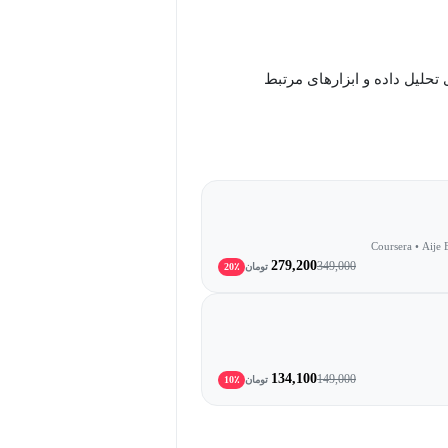
 تحلیل داده و ابزارهای مرتبط
Coursera • Aije
279,200
349,000
تومان
20٪
134,100
149,000
تومان
10٪