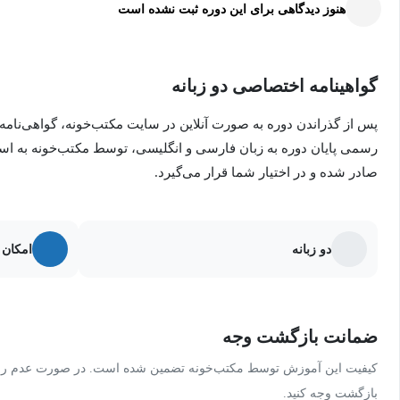
هنوز دیدگاهی برای این دوره ثبت نشده است
تا پایان این دوره، شما قادر خواهید بود:
گواهینامه اختصاصی دو زبانه
از ابزارهای پایتون برای بررسی ساختار و فرمت داده‌های خام اس
پس از گذراندن دوره به صورت آنلاین در سایت مکتب‌خونه، گواهی‌نامه
کتابخانه‌های مرتبط پایتون را برای پاکسازی داده‌های خام انتخاب 
رسمی پایان دوره به زبان فارسی و انگلیسی، توسط مکتب‌خونه به ا
صادر شده و در اختیار شما قرار می‌گیرد.
نحوه تبدیل داده‌های دسته‌ای به داده‌های عددی با پایتون را نشان
مهارت‌های اعتبارسنجی ورودی را برای اعتبارسنجی یک مجموعه داد
دو زبانه
امکان 
تکنیک‌هایی برای ایجاد تجسم‌های داده‌ای قابل دسترس با Tableau شناسایی کنید
تصمیمات مربوط به داده‌های ناقص و نقاط دورافتاده را تعیین کن
داده‌ها را با دستکاری رشته‌های تاریخ ساختاردهی و سازماندهی 
ضمانت بازگشت وجه
کیفیت این آموزش توسط مکتب‌خونه تضمین شده است. در صورت عدم رضای
بازگشت وجه کنید.