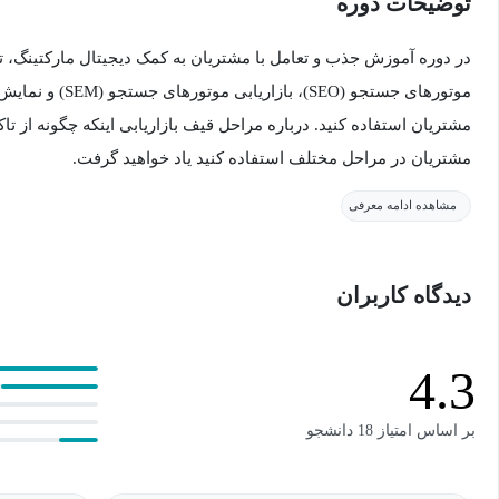
توضیحات دوره
در دوره آموزش جذب و تعامل با مشتریان به کمک دیجیتال مارکتینگ، تم
موتورهای جستجو (SEO)
مشتریان استفاده کنید. درباره مراحل قیف بازاریابی اینکه چگونه از تاک
مشتریان در مراحل مختلف استفاده کنید یاد خواهید گرفت.
مشاهده ادامه معرفی
همچنین یاد می‌گیرید که چگونه با درک اصول سئو مانند تحقیق درباره 
جستجو و ساخت لینک، کیفیت و کمیت ترافیک وب‌سایت را افزایش دهی
دیدگاه کاربران
تبلیغات یاد خواهید گرفت و تاکتیک‌هایی را که برای دیده شدن بیشتر 
نتایج موتورهای جستجو یا SERP‌ها مورد استفاده قرار م
برای افزایش آگاهی نسبت به یک کسب‌وکار، درک نیازهای مشتری، و د
4.3
خدمات از استراتژی‌های بازاریابی دیجیتال و بهترین شیوه‌ها و ابزارها ا
بر اساس امتیاز 18 دانشجو
کارمندان گوگلی که در حال حاضر در این زمینه کار می‌کنند شما را راهن