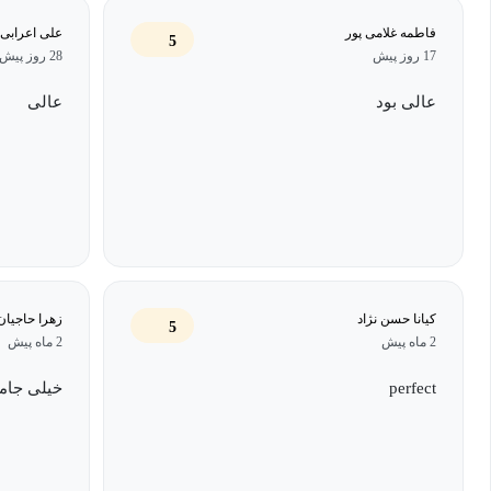
آموزش می‌دهند و برخی از بهترین ابزارها و منابع مورد استفاده در این
فاطمه غلامی پور
علی اعرابی 
5
17 روز پیش
28 روز پیش
گذراندن این دوره هیچ سابقه کاری‌ای لازم ندارید.
عالی بود
عالی
در پایان این دوره، شما قادر خواهید بود:
شخصیت‌های مشتری‌هایتان را شناسایی کنید و مخاطبان هدف خو
اهداف و مزایای قیف بازاریابی را شرح دهید.
کیانا حسن نژاد
زهرا حاجیان
5
2 ماه پیش
2 ماه پیش
بدانید که چگونه نرخ تبدیل را افزایش دهید.
perfect
خیلی جامع
هدف سئو و اصطلاحات مهم سئو را توضیح دهید.
از گوگل سرچ کنسول و گزارش‌های آن برای نظارت بر حضور سا
کنید.