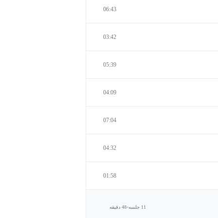
06:43
03:42
05:39
04:09
07:04
04:32
01:58
11 جلسه
48 دقیقه