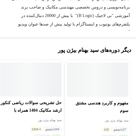
برنامه‌نویسی و دروس تخصصی مهندسی مکانیک و صاحب برند
آموزشی “بی لاجیک (B Logic)” با بیش از 20000 دنبال‌کننده در
پلتفرم‌های یوتیوب و اینستاگرام با تولید بیش از صدها عنوان ویدیو
آموزشی بوده و تمام تجربه‌ی خود را با عینکی مدرن در این زمینه‌ها با
شما به اشتراک خواهد گذاشت.
دیگر دوره‌های سید بهنام بیژن پور
حل تشریحی سوالات ریاضی کنکور
مفهوم و کاربرد هندسی مشتق
ارشد مکانیک 1404 همراه با
سوم
درسنامه کامل و نکات تستی
سید بهنام بیژن پور
سید بهنام بیژن پور
164
دانشجو
4.4
(20)
27
دانشجو
5
(5)