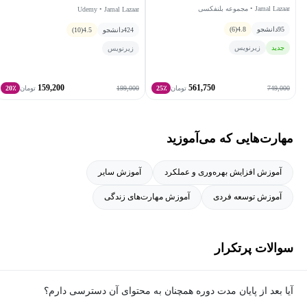
Jamal Lazaar • مجموعه بلنفکسی
Udemy • Jamal Lazaar
اعتماد به نفس
ارتباطات
95
دانشجو
4.8
(6)
424
دانشجو
4.5
(10)
جدید
زیرنویس
هوش هیجانی
زیرنویس
159,200
561,750
199,000
749,000
تومان
25٪
تومان
20٪
مهارت‌هایی که می‌آموزید
آموزش افزایش بهره‌وری و عملکرد
آموزش سایر
آموزش توسعه فردی
آموزش مهارت‌های زندگی
سوالات پرتکرار
آیا بعد از پایان مدت دوره همچنان به محتوای آن دسترسی دارم؟