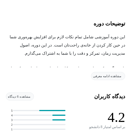
توضیحات دوره
این دوره آموزشی شامل تمام نکات لازم برای افزایش بهره‌وری شما
در حین کار کردن از خانه‌ی راحت‌تان است. در این دوره، اصول
مدیریت زمان، تمرکز و دقت را با شما به اشتراک می‌گذارم.
یاد می‌گیرید که چطور روزهای دورکاری‌تان را بهتر سازماندهی کنید تا به
مشاهده ادامه معرفی
بالاترین میزان بهره‌وری برسید. استراتژی‌های مؤثری برای محدود کردن
حواس‌پرتی‌ها و انجام دادن کارهای بیشتر در طول روز با شما به
اشتراک خواهم گذاشت. همچنین برای درک بهتر هر نکته، مثال‌ها و
دیدگاه کاربران
مشاهده 6 دیدگاه
تمرین‌های کاربردی در اختیارتان قرار خواهد گرفت.
5
4.2
4
با افزایش دورکاری، چه در میان کارآفرینان و چه کارمندان، داشتن
3
استراتژی‌هایی برای حفظ سطح مطلوبی از بازدهی و کارآمدی ضروری
2
بر اساس امتیاز 8 دانشجو
1