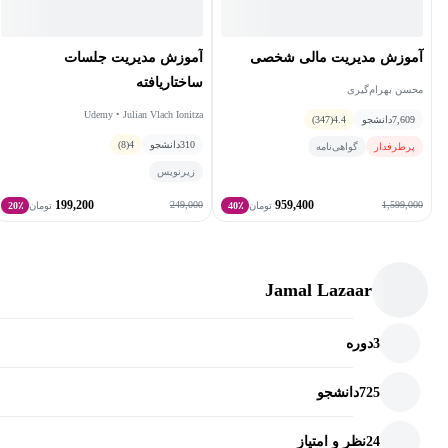
آموزش مدیریت مالی شخصی
آموزش مدیریت جلسات
ساختاریافته
محسن بهرام‌گیری
Udemy • Julian Vlach Ionitza
7,609
دانشجو
4.4
(347)
310
دانشجو
4
(8)
پرطرفدار
گواهی‌نامه
زیرنویس
199,200
959,400
249,000
1,599,000
تومان
40٪
تومان
20٪
Jamal Lazaar
3
دوره
725
دانشجو
24
نظر و امتیاز