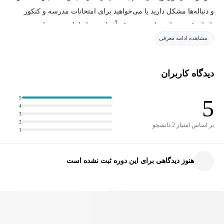
و دنباله‌ها مشکل دارید یا می‌خواهید برای امتحانات مدرسه و کنکور
پایه‌ای قوی بسازید، این دوره دقیقاً برای شما طراحی شده است.
مشاهده ادامه معرفی
در این دوره، تمام مباحث فصل اول ریاضی دهم به زبانی ساده، روان و
کاملاً مفهومی آموزش داده می‌شود. علاوه بر آموزش نکات کتاب
دیدگاه کاربران
درسی، انواع سوالات امتحانی، تستی و نکات پرتکرار آزمون‌ها نیز
بررسی خواهند شد تا دانش‌آموز بتواند با تسلط کامل به سراغ فصل‌های
5
5
4
بعدی برود.
3
2
بر اساس امتیاز 2 دانشجو
1
سرفصل‌های دوره
آشنایی کامل با مفهوم مجموعه
هنوز دیدگاهی برای این دوره ثبت نشده است
نمایش مجموعه‌ها و انواع مجموعه
اجتماع، اشتراک و تفاضل مجموعه‌ها
مجموعه مرجع و متمم مجموعه