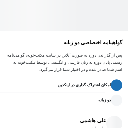
بازه‌ها و نمایش آن‌ها روی محور
الگوهای عددی و کشف رابطه‌ها
دنباله‌های حسابی و تشخیص الگو
حل تمرین‌های کتاب درسی
گواهینامه اختصاصی دو زبانه
بررسی سوالات امتحانی و تست‌های منتخب
پس از گذراندن دوره به صورت آنلاین در سایت مکتب‌خونه، گواهی‌نامه
ویژگی‌های دوره
رسمی پایان دوره به زبان فارسی و انگلیسی، توسط مکتب‌خونه به
اسم شما صادر شده و در اختیار شما قرار می‌گیرد.
آموزش مفهومی و گام‌به‌گام
امکان اشتراک گذاری در لینکدین
مناسب دانش‌آموزان رشته‌های ریاضی و تجربی
حل مثال‌های متنوع از ساده تا چالشی
دو زبانه
آمادگی برای امتحانات مدرسه و آزمون‌های آزمایشی
بیان نکات مهم و پرتکرار امتحانی
علی هاشمی