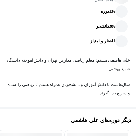
معلم ریاضی
این دوره با تدریس علی هاشمی تهیه شده و هدف آن ایجاد درک عمیق
136
دوره
از مفاهیم فصل اول ریاضی دهم و افزایش مهارت حل مسئله در
دانش‌آموزان است. پس از پایان دوره، دانش‌آموز قادر خواهد بود
386
دانشجو
سوالات تشریحی و تستی مربوط به مجموعه، الگو و دنباله را با
اطمینان و سرعت بیشتری حل کند.
41
نظر و امتیاز
علی هاشمی
هستم؛ معلم ریاضی مدارس تهران و دانش‌آموخته دانشگاه
شهید بهشتی.
سال‌هاست با دانش‌آموزان و دانشجویان همراه هستم تا ریاضی را ساده
و سریع یاد بگیرند.
فرقی نمی‌کنه که دانش آموز پایه هفتم باشی یا داوطلب کنکور ارشد،
برای هر سطح و رشته، دوره ای متناسب با نیازت طراحی شده است.
دیگر دوره‌های علی هاشمی
خوشحالم که در مسیر یادگیری ریاضی همراهت هستم💙