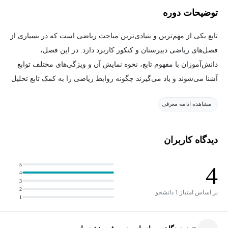
توضیحات دوره
تابع یکی از مهم‌ترین و بنیادی‌ترین مباحث ریاضی است که در بسیاری از
فصل‌های ریاضی دبیرستان و کنکور کاربرد دارد. در این فصل،
دانش‌آموزان با مفهوم تابع، نحوه نمایش آن و ویژگی‌های مختلف توابع
آشنا می‌شوند و یاد می‌گیرند چگونه روابط ریاضی را به کمک تابع تحلیل
کنند.
مشاهده ادامه معرفی
مطالب این فصل به‌صورت کاملاً مفهومی و همراه با مثال‌های متنوع
آموزش داده شده است. همچنین روش رسم و تحلیل نمودار توابع،
دیدگاه کاربران
تعیین دامنه و برد، بررسی انواع توابع و حل سوالات پرتکرار امتحانی
به‌طور کامل مورد بررسی قرار می‌گیرد.
5
4
4
3
آنچه در این دوره می‌آموزید:
2
بر اساس امتیاز 1 دانشجو
1
مفهوم تابع و تشخیص آن