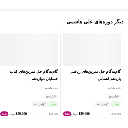
فرقی نمی‌کنه که دانش آموز پایه هفتم باشی یا داوطلب کنکور ارشد،
برای هر سطح و رشته، دوره ای متناسب با نیازت طراحی شده است.
دیگر دوره‌های علی هاشمی
خوشحالم که در مسیر یادگیری ریاضی همراهت هستم💙
گام‌به‌گام حل تمرین‌های ریاضی
گام‌به‌گام حل تمرین‌های کتاب
یازدهم انسانی
حسابان دوازدهم
علی هاشمی
علی هاشمی
6
دانشجو
5
دانشجو
جدید
گواهی‌نامه
جدید
گواهی‌نامه
199,600
159,600
499,000
399,000
تومان
60٪
تومان
60٪