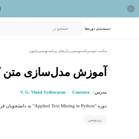
×
دسته‌بندی‌ دوره‌ها
جستجو در
مکتب خونه
برنامه‌نویسی
زبان‌های برنامه‌نویسی
پایتون
آموزش مدل‌سازی متن کا
مدرس:
Coursera
V. G. Vinod Vydiswaran
دوره "Applied Text Mining in Python" به دانشجویان فرصتی می دهد تا با مبانی استخراج متن و دستکاری...
زیرنویس