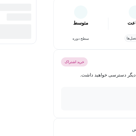
عت
متوسط
ل‌ها
سطح دوره
خرید اشتراک
س