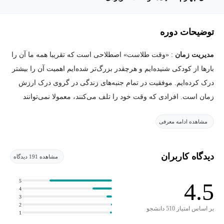
توضیحات دوره
مدیریت زمان
: «وقت طلاست» اصطلاحی است که تقریبا همه ما آن را
بارها از کودکی شنیده‌ایم و هرچقدر بزرگ‌تر شده‌ایم اهمیت آن را بیشتر
درک کرده‌ایم. موفقیت در تمام جنبه‌های زندگی در گروی درک ارزش
زمان است. افرادی که وقت خود را تلف می‌کنند، معمولا نمی‌توانند
طعم موفقیت را بچشند.
مشاهده ادامه معرفی
یکی از مهم‌ترین مهارت‌هایی که به ما در رسیدن به موفقیت و رضایت
در زندگی می‌رساند، مدیریت زمان است. احتمالاً باید بدانید که مدیریت
دیدگاه کاربران
مشاهده 191 دیدگاه
زمان چیست؟ مدیریت زمان به شما کمک می‌کند که بتوانید زمان
مناسبی را به فعالیت‌های درست اختصاص دهید.
5
4.5
4
3
زمان یک مفهوم محدود است بنابراین باید بتوانید آن را به‌صورت بهینه
2
بر اساس امتیاز 510 دانشجو
1
استفاده کنید. مدیریت زمان مؤثر به شما این امکان را می‌دهند که