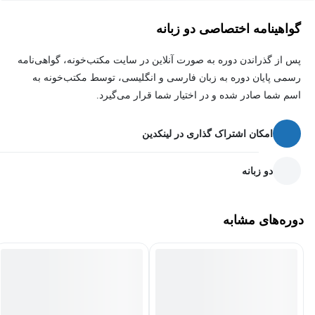
گواهینامه اختصاصی دو زبانه
مدیریت زمان
یک مهارت بسیار مهم است که روی تمام جنبه‌های زندگی
پس از گذراندن دوره به صورت آنلاین در سایت مکتب‌خونه، گواهی‌نامه
شخصی، اجتماعی، شغلی و غیره تأثیر می‌گذارد.
آموزش مدیریت زمان
رسمی پایان دوره به زبان فارسی و انگلیسی، توسط مکتب‌خونه به
مکتب‌خونه به شما کمک می‌کند که بتوانید اهمیت مدیریت زمان را
اسم شما صادر شده و در اختیار شما قرار می‌گیرد.
به‌خوبی درک کنید، علل کمبود زمان خود را بیابید و با کمک تکنیک‌ها و
ابزارهای مدیریت زمان آن‌ها را برطرف کنید. پس با مکتب‌خونه همراه
امکان اشتراک گذاری در لینکدین
باشید.
دو زبانه
هدف از یادگیری دوره آموزش مدیریت زمان چیست؟
مدیریت زمان شما را وقت‌شناس، منظم و سازمان‌یافته‌تر می‌کند. این
دوره‌های مشابه
مهارت حتی مدیریت سایر امور را هم بهبود می‌بخشد. مدیریت زمان
مؤثر به شما کمک می‌کند وظایف خود را در چارچوب زمانی تعیین شده
انجام دهید که خود این کار روحیه و اعتمادبه‌نفس شما را بهبود
می‌بخشد.