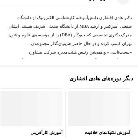
می‌آورند.
تمام کسانی که می‌خواهند زندگی شخصی، شغلی، اجتماعی و ...
دکتر هادی افشاری دانش‌آموخته کارشناسی الکترونیک از دانشگاه
خود را نظم دهند.
صنعتی امیرکبیر و ارشد MBA از دانشگاه صنعتی شریف هستند. ایشان
کسانی که وقت خود را تلف می‌کنند.
مدرک دکتری تخصصی کسب‌وکار (DBA) را از مؤسسه‌ی علوم و فنون
تهران کسب کرده و در حال حاضر هم‌بنیان‌گذار مجموعه‌ی
بعد از فراگیری دوره آموزش مدیریت زمان چه مهارت‌هایی
«بیست‌تاسی» و همچنین رئیس هیئت‌مدیره شرکت مشاوره
کسب خواهید کرد؟
سرمایه‌گذاری سهم آشنا و عضو هیئت‌مدیره و کمیته‌ی سرمایه‌گذاری
صندوق‌های سرمایه‌گذاری جسورانه (VC) هستند. ایشان از سال ۱۳۸۶
برنامه‌ریزی و سازماندهی دقیق و صحیح فعالیت‌ها
دیگر دوره‌های هادی افشاری
مشاور استراتژی و توسعه‌ی کسب‌وکار هلدینگ‌های برتر کشور و مدرس
مهار اهمال‌کاری و کمال‌طلبی
دروس حوزه‌ی کسب‌وکار و کارآفرینی در دانشگاه‌ها هستند.
انجام کارها با اثربخشی و کارایی بالاتر
اطلاعات بیشتر در مورد مدرس:
http://zil.ink/Afshari
هدف‌گذاری، اولویت‌بندی، زمان‌بندی و تمرکز
مدیریت انرژی
کار با نرم‌افزارها و ابزارهای مدیریت زمان
آموزش تکنیک‌های خلاقیت
آموزش کارآفرینی