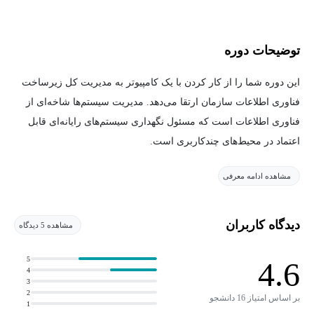
توضیحات دوره
این دوره شما را از کار کردن با یک کامپیوتر به مدیریت کل زیرساخت
فناوری اطلاعات سازمان ارتقا می‌دهد. مدیریت سیستم‌ها شاخه‌ای از
فناوری اطلاعات است که مسئول نگهداری سیستم‌های رایانه‌ای قابل
اعتماد در محیط‌های چندکاربری است.
مشاهده ادامه معرفی
در این دوره، با سرویس‌های زیرساختی آشنا خواهید شد که سازمان‌ها،
چه کوچک و چه بزرگ، را فعال و پایدار نگه می‌دارند. ما در مورد
زیرساخت‌های ابری به‌طور عمیق بحث خواهیم کرد تا بتوانید از تنظیمات
دیدگاه کاربران
مشاهده 5 دیدگاه
اولیه تا مدیریت منابع ابری را درک کنید. همچنین، نحوه مدیریت و
پیکربندی سرورها و استفاده از ابزارهای صنعتی برای مدیریت رایانه‌ها،
5
4.6
4
اطلاعات کاربران و افزایش بهره‌وری کاربران را فرا خواهید گرفت. در
3
2
نهایت، شما یاد خواهید گرفت که چگونه در صورت بروز فاجعه،
بر اساس امتیاز 16 دانشجو
1