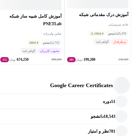
آموزش درک مقدماتی شبکه
آموزش کامل شبیه ساز شبکه
PNETLab
جادی میرمیرانی
عباس ولی‌زاده
25,579
دانشجو
4.6
(1,106)
پرطرفدار
گواهی‌نامه
1,712
دانشجو
4.8
(88)
محبوب کاربران
گواهی‌نامه
674,250
199,200
899,000
249,000
تومان
20٪
تومان
25٪
Google Career Certificates
51
دوره
18,543
دانشجو
781
نظر و امتیاز