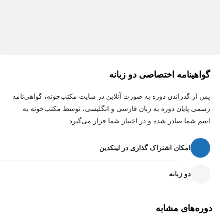
باشیم محصولمان را خوب ارائه کنیم هم بی انرژی بودن و بدحالی روی
توانایی فروش تاثیر منفی می گذارد 😧
یا حتی کارافرینی که حالش خوب نیست چطور می تواند ایده پردازی
کند و کارهای خلاقانه ای انجام دهد 😟
گواهینامه اختصاصی دو زبانه
پس دانستیم یادگیری تکنیک های شادزیستی به منظور داشتن حال خوب
، برای هر فردی یک ضرورته ☺️
پس از گذراندن دوره به صورت آنلاین در سایت مکتب‌خونه، گواهی‌نامه
رسمی پایان دوره به زبان فارسی و انگلیسی، توسط مکتب‌خونه به
از شما بانوی گرانقدری که مشغول خانه داری هستید تا شما دانشجو و
اسم شما صادر شده و در اختیار شما قرار می‌گیرد.
کارمند ، کارافرین و فروشنده عزیز ، همه و همه ...
امکان اشتراک گذاری در لینکدین
پس چنانچه داشتن حال خوب و یادگیری اصول شادزیستی برای شما
اهمیت دارد حتما در این مینی دوره کوتاه مدت با ما همراه باشید تا از
دو زبانه
نتیجه شگفت زده شوید . با اطمینان به شما دانشجویان اهل رشد و
توسعه فردی دوره حال خوب تضمین می دهم با انجام تمرینات
دوره‌های مشابه
شادزیستی می توانید در زمان کوتاه بعد از انجام تمرینات حال بهتری را