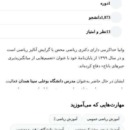
1
دوره
1,873
دانشجو
13
نظر و امتیاز
وانیا خداکرمی دارای دکتری ریاضی محض با گرایش آنالیز ریاضی است
و در سال ۱۳۹۹ از پایان‌نامهٔ خود با عنوان «تعمیم‌هایی از میانگین‌پذیری
جبرهای باناخ» دفاع کرده‌اند.
ایشان در حال حاضر به‌عنوان
مدرس دانشگاه بوعلی سینا همدان
فعالیت
دارند و در حوزه‌های مختلف ریاضی، به‌ویژه تحلیل تابعی و جبرهای
باناخ، به تدریس و پژوهش مشغول هستند.
مهارت‌هایی که می‌آموزید
وانیا خداکرمی با تمرکز بر مطالعات نظری در حوزهٔ جبرهای باناخ، در
آموزش ریاضی عمومی
آموزش ریاضی 2
راستای گسترش دانش ریاضی فعالیت دارد و پژوهش‌های او مورد توجه
مجامع علمی ریاضی قرار گرفته است.
آموزش دروس مشترک مهندسی
آموزش دانشگاهی: فنی و مهندسی