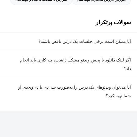
سوالات پرتکرار
آیا ممکن است برخی جلسات یک درس ناقص باشند؟
معمولا تمامی جلسات هر درس به‌طور کامل ضبط می‌شوند؛ اما گاهی
اگر لینک دانلود یا پخش ویدئو مشکل داشت، چه کاری باید انجام
به دلیل برخی ناهماهنگی‌ها ممکن است یک یا چند جلسه ضبط نشده
داد؟
باشد. جزئیات این موارد در توضیحات هر درس درج شده است.
در صورت مواجهه با هرگونه مشکل در دانلود یا پخش ویدئو، می‌توانید
آیا می‌توان ویدئوهای یک درس را به‌صورت سی‌دی یا دی‌وی‌دی از
از طریق صفحه ارتباط با ما اطلاع دهید تا تیم پشتیبانی به‌سرعت مشکل
شما تهیه کرد؟
را بررسی و رفع کند.
در حال حاضر امکان ارسال دروس به‌صورت سی‌دی یا دی‌وی‌دی وجود
ندارد و همه محتواها به شکل آنلاین ارائه می‌شوند.