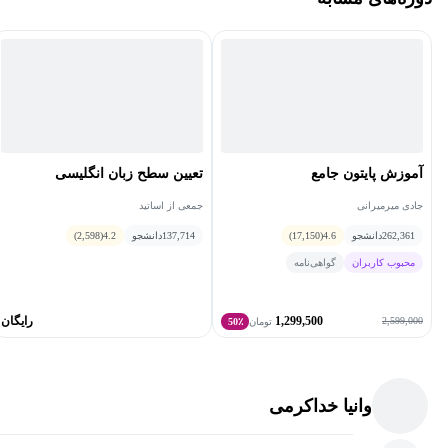
آموزش پایتون جامع
تعیین سطح زبان انگلیسی
جادی میرمیرانی
جمعی از اساتید
262,361
دانشجو
4.6
(17,150)
137,714
دانشجو
4.2
(2,598)
محبوب کاربران
گواهی‌نامه
1,299,500
رایگان
2,599,000
تومان
50٪
وانیا خداکرمی