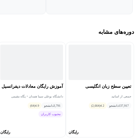
دوره‌های مشابه
تعیین سطح زبان انگلیسی
آموزش رایگان معادلات دیفرانسیل
جمعی از اساتید
دانشگاه بوعلی سینا همدان • پگاه مقیمی
137,917
دانشجو
4.2
(2,664)
3,791
دانشجو
4.9
(64)
محبوب کاربران
رایگان
رایگان