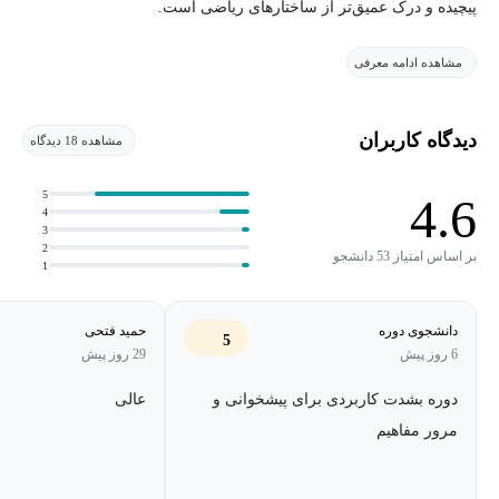
پیچیده و درک عمیق‌تر از ساختارهای ریاضی است.
مشاهده ادامه معرفی
این دوره در ادامه ریاضی1، به بررسی مسائل به طور گسترده‌تری
پرداخته و به محاسبه سطح و حجم شکل در فضاهای سه بعدی،
محاسبه انتگرال‌های چندگانه، بررسی توابع چند متغیره و ... می‌پردازد.
دیدگاه کاربران
مشاهده 18 دیدگاه
5
4.6
4
3
2
بر اساس امتیاز 53 دانشجو
1
دانشجوی دوره
حمید فتحی
5
6 روز پیش
29 روز پیش
دوره بشدت کاربردی برای پیشخوانی و
عالی
مرور مفاهیم