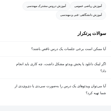
آموزش ریاضی عمومی
آموزش دروس مشترک مهندسی
آموزش دانشگاهی: فنی و مهندسی
سوالات پرتکرار
آیا ممکن است برخی جلسات یک درس ناقص باشند؟
معمولا تمامی جلسات هر درس به‌طور کامل ضبط می‌شوند؛ اما گاهی
اگر لینک دانلود یا پخش ویدئو مشکل داشت، چه کاری باید انجام
به دلیل برخی ناهماهنگی‌ها ممکن است یک یا چند جلسه ضبط نشده
داد؟
باشد. جزئیات این موارد در توضیحات هر درس درج شده است.
در صورت مواجهه با هرگونه مشکل در دانلود یا پخش ویدئو، می‌توانید
آیا می‌توان ویدئوهای یک درس را به‌صورت سی‌دی یا دی‌وی‌دی از
از طریق صفحه ارتباط با ما اطلاع دهید تا تیم پشتیبانی به‌سرعت مشکل
شما تهیه کرد؟
را بررسی و رفع کند.
در حال حاضر امکان ارسال دروس به‌صورت سی‌دی یا دی‌وی‌دی وجود