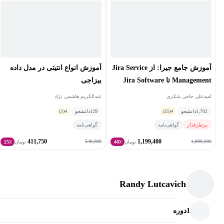
آموزش جامع جیرا: از Jira Service
آموزش انواع انتیتی در مدل داده
Management تا Jira Software
بیزاجی
امیدعلی حاجی شکری
عبدالکریم هاشمی نژاد
1,702
دانشجو
4
(35)
129
دانشجو
4
(5)
پرطرفدار
گواهی‌نامه
گواهی‌نامه
411,750
1,199,400
549,000
1,999,000
تومان
40٪
تومان
25٪
Randy Lutcavich
1
دوره