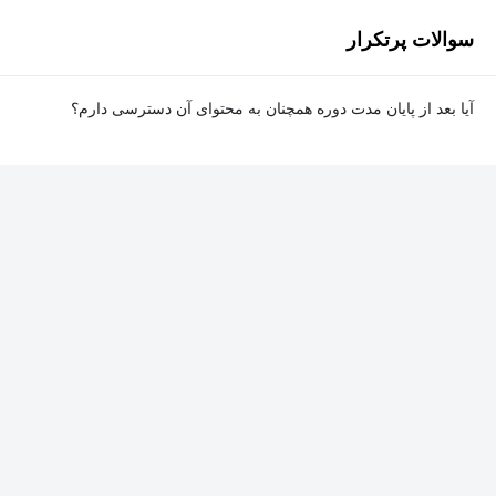
سوالات پرتکرار
آیا بعد از پایان مدت دوره همچنان به محتوای آن دسترسی دارم؟
بله. پس از پایان مدت دوره نیز به ویدئوها، تمرین‌ها، پروژه‌ها و سایر
محتوای آموزشی دوره دسترسی خواهید داشت؛ اما امکان تصحیح
تمرین‌ها توسط پشتیبان دوره و دریافت گواهی‌نامه برای شما وجود
نخواهد داشت.