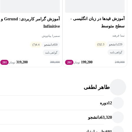
آموزش قیدها در زبان انگلیسی -
آموزش گرامر کاربردی: Gerund و
سطح متوسط
Infinitive
نیما فرهبد
سمیرا پیام‌وش
229
دانشجو
2.3
(3)
459
دانشجو
4.4
(7)
گواهی‌نامه
گواهی‌نامه
319,200
199,200
399,000
249,000
تومان
20٪
تومان
20٪
طاهر لطفی
12
دوره
63,320
دانشجو
601
نظر و امتیاز