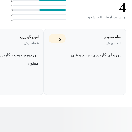
5
4
4
3
در این دوره چه می‌آموزید؟
2
بر اساس امتیاز 10 دانشجو
1
در این دوره با ده ترفند کاربردی آشنا می‌شوید که به شما کمک می‌کند:
سام سعیدی
امين گودرزي
5
2 ماه پیش
4 ماه پیش
منابع زمان‌بر و نقاط اتلاف زمان در پروژه را شناسایی کنید
دوره ای کاربردی- مفید و غنی
این دوره خوب ، کاربردی
برنامه‌ریزی اجرایی پروژه را به‌گونه‌ای تنظیم کنید که قابلیت اجرا و
ممنون
کنترل داشته باشد
توالی فعالیت‌ها را به شکل مؤثر مدیریت کنید تا از توقف‌های
غیرضروری جلوگیری شود
هماهنگی میان طراح، پیمانکار، اکیپ‌های اجرایی و کارفرما را بهبود
دهید
تصمیم‌گیری‌ها را در زمان مناسب و بر اساس اطلاعات پروژه انجام
دهید
از دوباره‌کاری‌ها و تأخیرهای ناشی از عدم شفافیت در مسئولیت‌ها