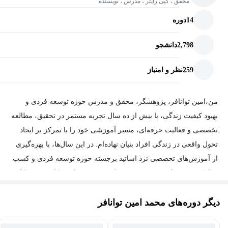
محقق ، کپی رایتر ، مدرس ، نویسنده
14
دوره
2,798
دانشجو
259
نظر و امتیاز
من،امین توانافر، پژوهشگر، محقق و مدرس حوزه توسعه فردی و
بهبود کیفیت زندگی، با بیش از ده سال تجربه مستمر در تحقیق، مطالعه
تخصصی و فعالیت حرفه‌ای، مسیر آموزشی خود را با تمرکز بر ایجاد
تحول واقعی در زندگی افراد بنیان نهاده‌ام. در این سال‌ها، با بهره‌گیری
از آموزش‌های تخصصی نزد اساتید برجسته حوزه توسعه فردی و کسب
مدارک معتبر، دانش و تجربه خود را به‌صورت عملی و کاربردی به کار
گرفته‌ام تا بتوانم اثربخش‌ترین راهکارها را در اختیار مخاطبان قرار دهم.
دیگر دوره‌های محمد امین توانافر
من بخش قابل توجهی از زندگی حرفه‌ای خود را صرف پژوهش،
بررسی علمی و تحلیل روش‌های نوین بهبود عملکرد فردی و سازمانی