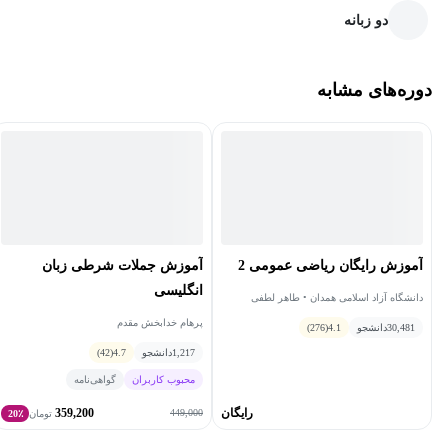
دو زبانه
دوره‌های مشابه
آموزش رایگان ریاضی عمومی 2
آموزش جملات شرطی زبان
انگلیسی
دانشگاه آزاد اسلامی همدان • طاهر لطفی
پرهام خدابخش مقدم
30,481
دانشجو
4.1
(276)
1,217
دانشجو
4.7
(42)
محبوب کاربران
گواهی‌نامه
رایگان
359,200
449,000
تومان
20٪