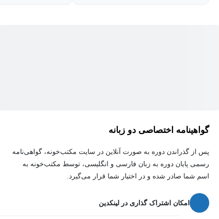
خواهید رسید.
برای کسانی که سالها دور از کلاس بوده اند و فرصت مطالعه یا دیدن
فیلم‌های طولانی را ندارند فرصتی بی نظیر فراهم می کند تا دوباره به
ریاضی روی بیاورند. در شب امتحان فقط با صرف حدود سه ساعت
شما می توانید با اطمینان خاطر همه مطالب را مرور کرده و با خیال
راحت و بدون استرس بخوابید. تمام تلاش ما بر آن بوده است تا صرف
انرژی زیاد زحمت شما در یادگیری ریاضی به زبانی ساده و در کمترین
زمان فراهم سازیم.
گواهینامه اختصاصی دو زبانه
پس از گذراندن دوره به صورت آنلاین در سایت مکتب‌خونه، گواهی‌نامه
رسمی پایان دوره به زبان فارسی و انگلیسی، توسط مکتب‌خونه به
اسم شما صادر شده و در اختیار شما قرار می‌گیرد.
امکان اشتراک گذاری در لینکدین