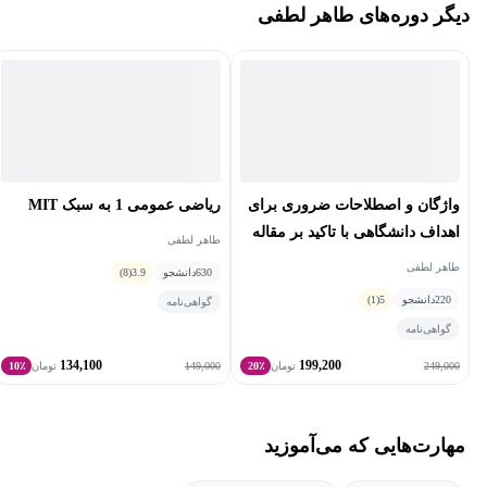
دیگر دوره‌های طاهر لطفی
او امروزه به انتقال تجربیات پخته‌تری در زمینه آموزش ریاضی بپردازد.
از علاقه‌مندی‌های وی طبیعت‌گردی و کوه‌نوردی است.
واژگان و اصطلاحات ضروری برای
ریاضی عمومی 1 به سبک MIT
اهداف دانشگاهی با تاکید بر مقاله
طاهر لطفی
نویسی
طاهر لطفی
630
دانشجو
3.9
(8)
220
دانشجو
5
(1)
گواهی‌نامه
گواهی‌نامه
134,100
199,200
149,000
249,000
تومان
20٪
تومان
10٪
مهارت‌هایی که می‌آموزید