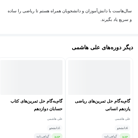
پیدا کنند و با آمادگی بالا در امتحانات و کنکور شرکت کنند.
سال‌هاست با دانش‌آموزان و دانشجویان همراه هستم تا ریاضی را ساده
و سریع یاد بگیرند.
فرقی نمی‌کنه که دانش آموز پایه هفتم باشی یا داوطلب کنکور ارشد،
برای هر سطح و رشته، دوره ای متناسب با نیازت طراحی شده است.
دیگر دوره‌های علی هاشمی
خوشحالم که در مسیر یادگیری ریاضی همراهت هستم💙
گام‌به‌گام حل تمرین‌های ریاضی
گام‌به‌گام حل تمرین‌های کتاب
یازدهم انسانی
حسابان دوازدهم
علی هاشمی
علی هاشمی
6
دانشجو
5
دانشجو
جدید
گواهی‌نامه
جدید
گواهی‌نامه