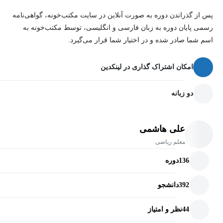
تحلیل و تفسیر داده‌های آماری
پس از گذراندن دوره به صورت آنلاین در سایت مکتب‌خونه، گواهی‌نامه
مفهوم احتمال و فضای نمونه
رسمی پایان دوره به زبان فارسی و انگلیسی، توسط مکتب‌خونه به
احتمال پیشامدهای ساده
اسم شما صادر شده و در اختیار شما قرار می‌گیرد.
احتمال پیشامدهای مرکب
امکان اشتراک گذاری در لینکدین
حل مسائل ترکیبی آمار و احتمال
حل کامل تمرین‌ها و مثال‌های کتاب درسی
دو زبانه
ویژگی‌های دوره:
علی هاشمی
معلم ریاضی
آموزش مفهومی و گام‌به‌گام آمار و احتمال
تدریس کامل مطالب کتاب درسی
136
دوره
حل تشریحی مثال‌ها و تمرین‌ها
392
دانشجو
مناسب برای امتحانات مدرسه و آزمون‌ها
44
نظر و امتیاز
تقویت مهارت تحلیل داده و حل مسئله