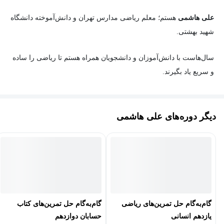
ایجاد پایه‌ای قوی برای مباحث پیشرفته‌تر
علی هاشمی
هستم؛ معلم ریاضی مدارس تهران و دانش‌آموخته دانشگاه
شهید بهشتی.
این دوره برای دانش‌آموزانی طراحی شده است که می‌خواهند مفاهیم
آمار و احتمال را به‌صورت اصولی و کاربردی یاد بگیرند، در تحلیل داده‌ها
سال‌هاست با دانش‌آموزان و دانشجویان همراه هستم تا ریاضی را ساده
و حل مسائل احتمالی مهارت پیدا کنند و با آمادگی بیشتری در امتحانات
و سریع یاد بگیرند.
و آزمون‌های مختلف شرکت کنند.
فرقی نمی‌کنه که دانش آموز پایه هفتم باشی یا داوطلب کنکور ارشد،
برای هر سطح و رشته، دوره ای متناسب با نیازت طراحی شده است.
دیگر دوره‌های علی هاشمی
خوشحالم که در مسیر یادگیری ریاضی همراهت هستم💙
گام‌به‌گام حل تمرین‌های ریاضی
گام‌به‌گام حل تمرین‌های کتاب
یازدهم انسانی
حسابان دوازدهم