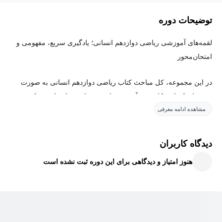
توضیحات دوره
لقمه‌های آموزشی ریاضی دوازدهم انسانی؛ یادگیری سریع، مفهومی و
امتحان‌محور
در این مجموعه، کل مباحث کتاب ریاضی دوازدهم انسانی به صورت
ویدیوهای کوتاه و کاربردی آموزش داده شده است تا بتوانید در کمترین
مشاهده ادامه معرفی
زمان، مهم‌ترین نکات هر فصل را یاد بگیرید و برای امتحانات و جمع‌بندی
آماده شوید.
دیدگاه کاربران
این دوره شامل آموزش مفهومی، بررسی نکات کلیدی، حل نمونه
هنوز امتیاز و دیدگاهی برای این دوره ثبت نشده است
سوالات پرتکرار و ارائه روش‌های سریع حل مسائل است. تمامی
ویدیوها با هدف یادگیری آسان، مرور سریع و افزایش تسلط
دانش‌آموزان طراحی شده‌اند.
اگر به دنبال یک منبع کامل، مختصر و کاربردی برای یادگیری ریاضی