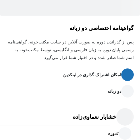
پس از گذراندن این دوره، درک بهتری از افکار، احساسات و رفتارهای
خود در رابطه خواهید داشت و می‌توانید به جای تحلیل مداوم،
کنترل‌گری و نگرانی‌های بی‌پایان، با آرامش بیشتری در رابطه حضور
گواهینامه اختصاصی دو زبانه
داشته باشید. هدف این دوره حذف کامل نگرانی یا ابهام نیست؛ بلکه
پس از گذراندن دوره به صورت آنلاین در سایت مکتب‌خونه، گواهی‌نامه
آموزش مهارت‌هایی است که به شما کمک می‌کنند با وجود ابهام‌های
رسمی پایان دوره به زبان فارسی و انگلیسی، توسط مکتب‌خونه به
طبیعی هر رابطه، احساس امنیت، آرامش و ثبات روانی بیشتری را
اسم شما صادر شده و در اختیار شما قرار می‌گیرد.
تجربه کنید.
امکان اشتراک گذاری در لینکدین
دو زبانه
خشایار نعماوی‌زاده
7
دوره