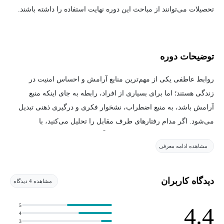
تحصیلات می‌توانند از مباحث این دوره نهایت استفاده را داشته باشند.
توضیحات دوره
روابط عاطفی یکی از مهم‌ترین منابع آرامش و احساس امنیت در
زندگی هستند؛ اما برای بسیاری از افراد، رابطه به جای اینکه منبع
آرامش باشد، به منبع اضطراب، نشخوار فکری و درگیری ذهنی تبدیل
می‌شود. اگر مدام رفتارهای طرف مقابل را تحلیل می‌کنید، با
کوچک‌ترین تغییر نگران می‌شوید، دائماً به دنبال اطمینان هستید یا
مشاهده ادامه معرفی
احساس می‌کنید بدون کنترل رابطه آرام نمی‌شوید، این دوره به شما
کمک می‌کند ریشه این الگوها را بشناسید و آن‌ها را مدیریت کنید.
دیدگاه کاربران
مشاهده 4 دیدگاه
در این دوره، ابتدا با مفاهیمی مانند اضطراب رابطه‌ای، نشخوار فکری،
اضطراب دلبستگی، وابستگی ذهنی، نیاز به اطمینان، تحمل ابهام و
5
4.4
4
احساس امنیت درونی آشنا می‌شوید و یاد می‌گیرید این الگوها چگونه
3