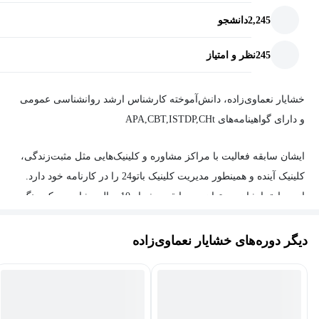
2,245
دانشجو
245
نظر و امتیاز
خشایار نعماوی‌زاده، دانش‌آموخته کارشناس ارشد روانشناسی عمومی
و دارای گواهینامه‌های APA,CBT,ISTDP,CHt
ایشان سابقه فعالیت با مراکز مشاوره و کلینیک‌هایی مثل مثبت‌زندگی،
کلینیک آینده و همینطور مدیریت کلینیک باتو24 را در کارنامه خود دارد.
از سوابق ایشان می‌توان به سابقه بیش از 10 سال مشاوره و کوچینگ
در زمینه توسعه فردی و مشاوره خانواده و مشاوره سازمانی و تدریس
در دانشگاه پیام‌نور و دانشگاه آزاد اشاره کرد.
دیگر دوره‌های خشایار نعماوی‌زاده