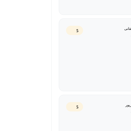
انی
5
پور
5