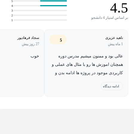
درک عمیق از نقش و قدرت ذینفعان و نحوه مدیریت آن‌ها
5
4.5
4
3
مهارت تصمیم‌سازی بر پایه تحلیل، نه حدس و تجربه
2
بر اساس امتیاز 4 دانشجو
1
توان طراحی یک مسیر مدیریتی روشن و قابل اجرا برای هر پروژه
ناهید عزیزی
سجاد فرهادپور
این دوره به شما کمک می‌کند پروژه‌های ساختمانی را با نگاه مدیریتی،
5
1 ماه پیش
27 روز پیش
استراتژیک و قابل پیش‌بینی هدایت کنید
عالی بود و ممنون میشیم مدرس دوره
خوب
همچنان اموزش ها رو با مثال های عملی و
کاربردی موجود در پروژه ها ادامه بدن و
البته منتظر آموزش های بعدیشون هستم
ادامه دیدگاه