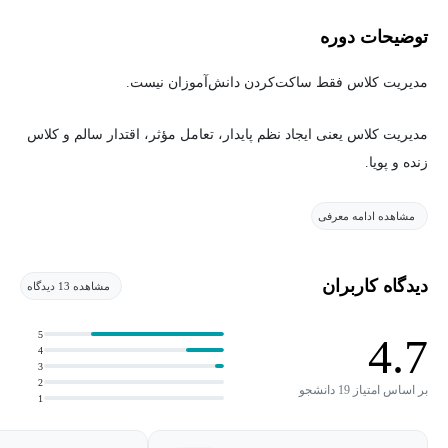
توضیحات دوره
مدیریت کلاس فقط ساکت‌کردن دانش‌آموزان نیست.
مدیریت کلاس یعنی ایجاد نظم پایدار، تعامل مؤثر، اقتدار سالم و کلاس
زنده و پویا.
🎓معرفی دوره مدیریت کلاس
✨در این دوره یاد می‌گیرید:
مشاهده ادامه معرفی
چگونه بدون فریاد و تنش، کلاس را مدیریت کنید
دیدگاه کاربران
مشاهده 13 دیدگاه
چگونه با دانش‌آموزان سخت، والدین چالش‌برانگیز و موقعیت‌های
بحرانی برخورد حرفه‌ای داشته باشید
5
4.7
4
چگونه انرژی و هیجانات خودتان را کنترل کنید تا کلاس، بازتاب
3
2
بر اساس امتیاز 19 دانشجو
آرامش شما باشد
1
این دوره حاصل ترکیب تجربه واقعی کلاس درس، روان‌شناسی