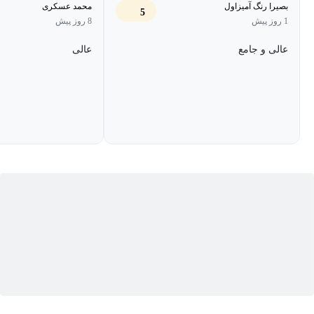
بصیرا رنگ آمیزاول
محمد عسکری
آموزشی و تکنیک‌های عملی مدیریت کلاس است.
5
1 روز پیش
8 روز پیش
🔍 این دوره برای چه کسانی مناسب است؟
عالی و جامع
عالی
معلمان مقطع ابتدایی، متوسطه اول و دوم
معلمان تازه‌کار که در کنترل کلاس چالش دارند
معلمان باتجربه‌ای که می‌خواهند کلاس آرام‌تر و مؤثرتری داشته
باشند
دبیران مدارس دولتی، غیرانتفاعی و آموزشگاه‌ها
دانشجو‌معلمان و علاقه‌مندان به حرفه معلمی
🎯 بعد از این دوره چه مهارت‌هایی به دست می‌آورید؟
تسلط بر اصول مدیریت کلاس درس
توانایی قانون‌گذاری حرفه‌ای و اجرای مؤثر قوانین