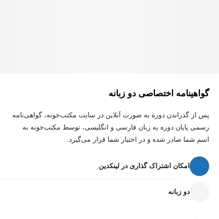
مجموعه، الگو و دنباله
مثلثات
توان‌های گویا و عبارت‌های جبری
معادله‌ها و نامعادله‌ها
تابع
گواهینامه اختصاصی دو زبانه
شمارش، بدون شمردن
پس از گذراندن دوره به صورت آنلاین در سایت مکتب‌خونه، گواهی‌نامه
آمار و احتمال
رسمی پایان دوره به زبان فارسی و انگلیسی، توسط مکتب‌خونه به
اسم شما صادر شده و در اختیار شما قرار می‌گیرد.
ویژگی‌های دوره:
امکان اشتراک گذاری در لینکدین
آموزش کامل تمامی فصل‌های ریاضی دهم
تدریس مفهومی همراه با نکات کلیدی و آزمونی
دو زبانه
حل تست‌های متنوع و سطح‌بندی‌شده