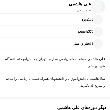
بررسی اشتباهات رایج و روش‌های جلوگیری از آن‌ها
علی هاشمی
معلم ریاضی
مناسب برای آمادگی امتحانات مدرسه و آزمون‌های آزمایشی
تقویت مهارت حل مسئله و افزایش سرعت تست‌زنی
136
دوره
370
دانشجو
این دوره برای دانش‌آموزان رشته‌های ریاضی و تجربی طراحی شده
است و به شما کمک می‌کند تا با یادگیری اصولی مباحث کتاب، پایه‌ای
39
نظر و امتیاز
قوی برای موفقیت در سال‌های آینده و آزمون‌های مهم داشته باشید.
علی هاشمی
هستم؛ معلم ریاضی مدارس تهران و دانش‌آموخته دانشگاه
شهید بهشتی.
سال‌هاست با دانش‌آموزان و دانشجویان همراه هستم تا ریاضی را ساده
و سریع یاد بگیرند.
فرقی نمی‌کنه که دانش آموز پایه هفتم باشی یا داوطلب کنکور ارشد،
برای هر سطح و رشته، دوره ای متناسب با نیازت طراحی شده است.
دیگر دوره‌های علی هاشمی