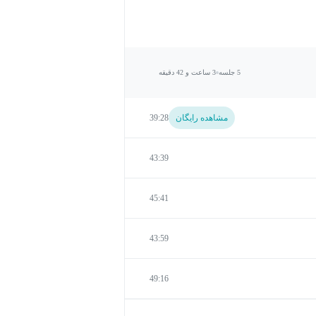
5 جلسه
3 ساعت و 42 دقیقه
مشاهده رایگان
39:28
43:39
45:41
43:59
49:16