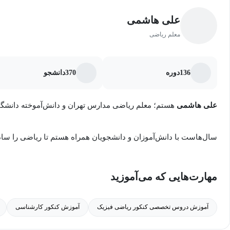
قابل استفاده برای دانش‌آموزان با سطوح مختلف آموزشی
علی هاشمی
تمرکز بر درک مفهومی به‌جای حفظ کردن فرمول‌ها و روش‌ها
معلم ریاضی
این پکیج با هدف ایجاد تسلط کامل بر مباحث پایه ریاضی، افزایش مه
136
دوره
370
دانشجو
آزمون‌های آزمایشی و کنکور سراسری طراحی شده است و می‌تواند به‌ع
مسیر موفقیت دانش‌آموزان مورد استفاده قرار گیرد.
علی هاشمی
هستم؛ معلم ریاضی مدارس تهران و دانش‌آموخته دانشگ
سال‌هاست با دانش‌آموزان و دانشجویان همراه هستم تا ریاضی را ساده 
فرقی نمی‌کنه که دانش آموز پایه هفتم باشی یا داوطلب کنکور ارشد،
مهارت‌هایی که می‌آموزید
متناسب با نیازت طراحی شده است.
آموزش دروس تخصصی کنکور ریاضی فیزیک
آموزش کنکور کارشناسی
خوشحالم که در مسیر یادگیری ریاضی همراهت هستم💙