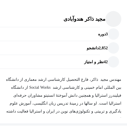
مجید ذاکر هندوآبادی
3
دوره
2,852
دانشجو
42
نظر و امتیاز
مهندس مجید ذاکر، فارغ التحصیل کارشناسی ارشد معماری از دانشگاه
بین المللی امام خمینی و کارشناسی ارشد Social Works از دانشگاه
فیلیندرز استرالیا و همچنین دانش آموختۀ انستیتو مشاوران حرفه‌ای
استرالیا است. او سالها در زمینۀ تدریس زبان انگلیسی، آموزش علوم
یادگیری و تربیتی و تکنولوژی‌های نوین در ایران و استرالیا فعالیت داشته
است.