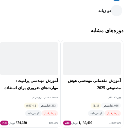
دو زبانه
دوره‌های مشابه
آموزش مقدماتی مهندسی هوش
آموزش مهندسی پرامپت:
مصنوعی 2025
مهارت‌های ضروری برای استفاده
حرفه‌ای از هوش‌مصنوعی
پوریا دیانتی
محمد حسین بروجردی
1,036
دانشجو
3
(11)
6,333
دانشجو
4.2
(693)
پرطرفدار
گواهی‌نامه
پرطرفدار
گواهی‌نامه
374,250
1,139,400
499,000
1,899,000
تومان
40٪
تومان
25٪