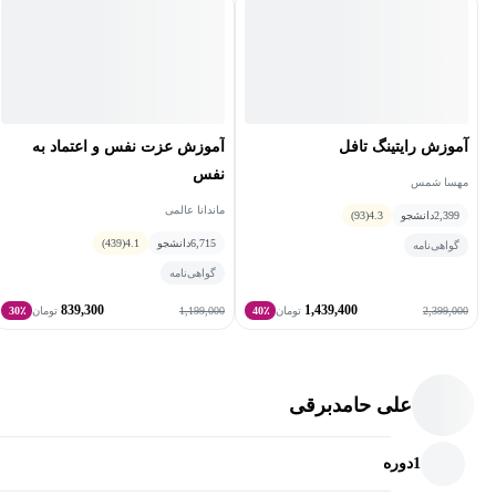
آموزش رایتینگ تافل
آموزش عزت نفس و اعتماد به
نفس
مهسا شمس
ماندانا عالمی
2,399
دانشجو
4.3
(93)
6,715
دانشجو
4.1
(439)
گواهی‌نامه
گواهی‌نامه
839,300
1,439,400
1,199,000
2,399,000
تومان
40٪
تومان
30٪
علی حامدبرقی
1
دوره