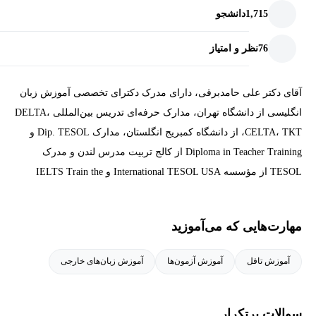
1,715
دانشجو
76
نظر و امتیاز
آقای دکتر علی حامدبرقی، دارای مدرک دکترای تخصصی آموزش زبان
انگلیسی از دانشگاه تهران، مدارک حرفه‌ای تدریس بین‌المللی DELTA،
CELTA، TKT، از دانشگاه کمبریج انگلستان، مدارک Dip. TESOL و
Diploma in Teacher Training از کالج تربیت مدرس لندن و مدرک
TESOL از مؤسسه International TESOL USA و IELTS Train the
Trainer از idp استرالیا هستند.
مهارت‌هایی که می‌آموزید
ایشان در حال حاضر، مدرس دانشگاه‌های تهران و علوم پزشکی شهید
بهشتی بوده و دوره‌های بین‌المللی تربیت مدرس زبان انگلیسی
آموزش تافل
آموزش آزمون‌ها
آموزش زبان‌های خارجی
International TESOL را در ایران تدریس می‌کنند. ایشان 15 سال
سابقه‌ی تدریس زبان انگلیسی عمومی و تخصصی و 5 سال سابقه‌ی
تدریس دروس تخصصی را در دانشگاه دارند و با چند مجله‌ی علمی
سوالات پرتکرار