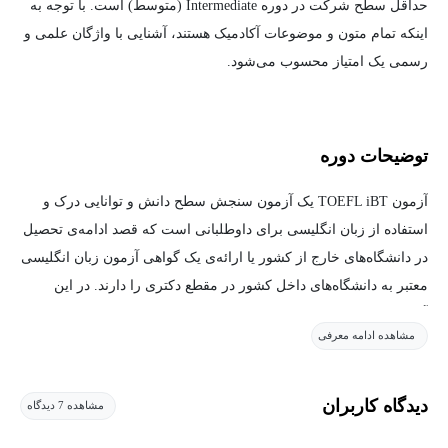
حداقل سطح شرکت در دوره Intermediate (متوسط) است. با توجه به
اینکه تمام متون و موضوعات آکادمیک هستند، آشنایی با واژگان علمی و
رسمی یک امتیاز محسوب می‌شود.
توضیحات دوره
آزمون TOEFL iBT یک آزمون سنجش سطح دانش و توانایی درک و
استفاده از زبان انگلیسی برای داوطلبانی است که قصد ادامه‌ی تحصیل
در دانشگاه‌های خارج از کشور یا ارائه‌ی یک گواهی آزمون زبان انگلیسی
معتبر به دانشگاه‌های داخل کشور در مقطع دکتری را دارند. در این
آزمون، هر چهار مهارت Reading، Listening، Speaking و Writing مورد
مشاهده ادامه معرفی
سنجش قرار می‌گیرند و بنابراین آشنایی با هریک از مهارت‌های آزمون و
نوع سوالات و نحوه‌ی پاسخ دادن به آن‌ها برای کسب نمره‌ی بهتر از
اهمیت زیادی برخوردار است. نمره‌ی این آزمون بین صفر تا 120 است و
دیدگاه کاربران
مشاهده 7 دیدگاه
غالبا نمره‌ی بالای 85 نمره‌ی قابل قبولی برای اکثر دانشگاه‌ها و