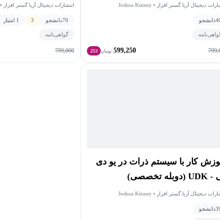
یجیتال آریا گستر افزار • Joshua Kinney
انتشارات دیجیتال آریا گستر افزار • Joshua Kinney
4
دانشجو
70
دانشجو
3
1 امتیاز
واهی‌نامه
گواهی‌نامه
599,250
799,000
799,
تومان
25٪
وزش کار با سیستم ذرات در یو دی
 (دوبله تخصصی)
یجیتال آریا گستر افزار • Joshua Kinney
3
دانشجو