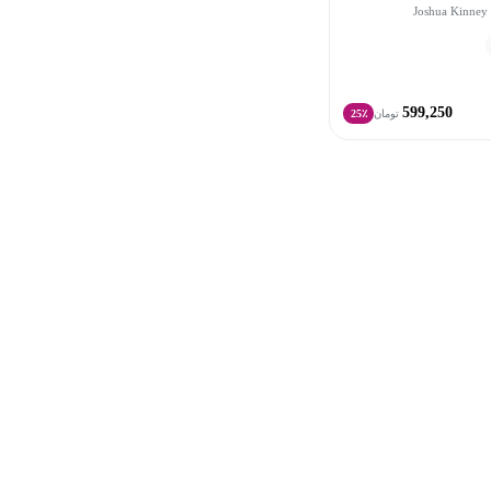
599,250
تومان
25٪