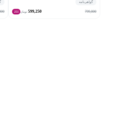
گواهی‌نامه
گ
599,250
000
799,000
تومان
25٪