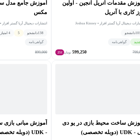
وزش مقدمات آنریل انجین - اولین
آموزش جامع مدل سا
ز کاری با آنریل
مکس
یجیتال آریا گستر افزار • Joshua Kinney
انتشارات دیجیتال آریا گستر افزار • Joshua Kinney
10
دانشجو
138
دانشجو
5
4 امتیاز
دید
گواهی‌نامه
گواهی‌نامه
599,250
899,000
799,
تومان
25٪
وزش ساخت محیط بازی در یو دی
آموزش مبانی بازی سا
 (دوبله تخصصی)
- UDK (دوبله تخصصی)