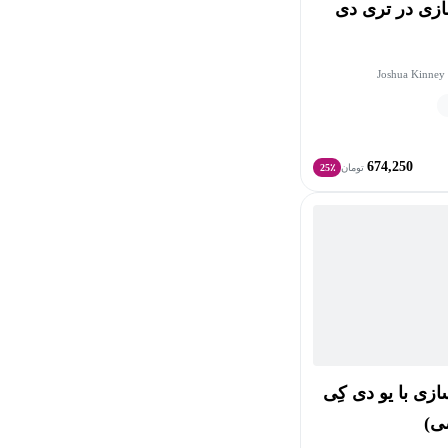
زی در تری دی
674,250
تومان
25٪
زی با یو دی کِی