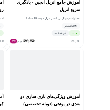
آموزش جامع آنریل انجین - یادگیری
آم
سریع آنریل
رو
انتشارات دیجیتال آریا گستر افزار • Joshua Kinney
انتشارات د
195
دانشجو
1
جدید
گواهی‌نامه
ج
599,250
000
799,000
تومان
25٪
آموزش ویژگی‌های بازی سازی دو
آم
بعدی در یونیتی (دوبله تخصصی)
کِی - UDK