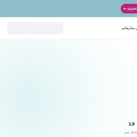
سازمانی
نید
3.9
تیاز من