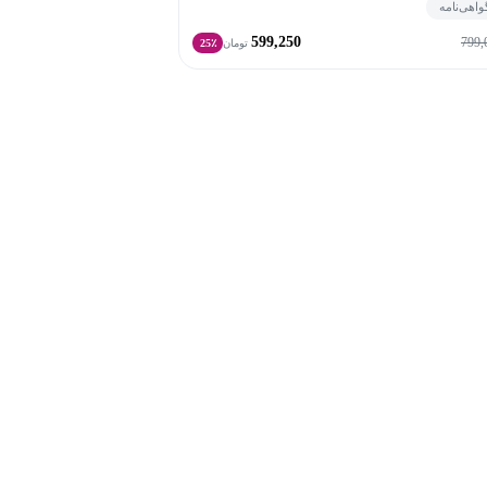
واهی‌نامه
599,250
799,
تومان
25٪