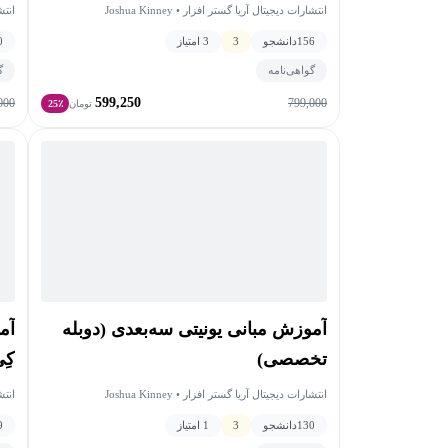
انتشارات دیجیتال آریا گستر افزار • Joshua Kinney
انتشارات د
156
دانشجو
3
3 امتیاز
0
گواهی‌نامه
گ
599,250
000
799,000
تومان
25٪
آموزش مبانی یونیتی سه‌بعدی (دوبله
آم
تخصصی)
کِی - UDK
انتشارات دیجیتال آریا گستر افزار • Joshua Kinney
انتشارات د
130
دانشجو
3
1 امتیاز
9