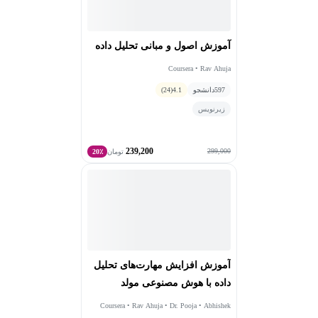
آموزش اصول و مبانی تحلیل داده
Coursera • Rav Ahuja
597
دانشجو
4.1
(24)
زیرنویس
239,200
299,000
تومان
20٪
آموزش افزایش مهارت‌های تحلیل
داده با هوش مصنوعی مولد
Coursera • Rav Ahuja • Dr. Pooja • Abhishek
Gagneja