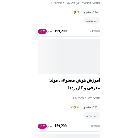
Coursera • Rav Ahuja • Manish Kumar
134
دانشجو
3
(1)
زیرنویس
199,200
249,000
تومان
20٪
آموزش هوش مصنوعی مولد:
معرفی و کاربردها
Coursera • Rav Ahuja
181
دانشجو
4.6
(5)
زیرنویس
159,200
199,000
تومان
20٪