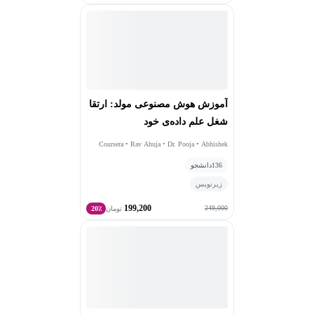
آموزش هوش مصنوعی مولد: ارتقا
شغل علم داده‌ی خود
Coursera • Rav Ahuja • Dr. Pooja • Abhishek
Gagneja
136
دانشجو
زیرنویس
199,200
249,000
تومان
20٪