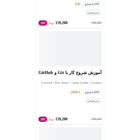
169
دانشجو
5
(1)
زیرنویس
159,200
199,000
تومان
20٪
آموزش شروع کار با Git و GitHub
Coursera • Rav Ahuja • Upkar Lidder • Lavanya
Thiruvali Sunderarajan
846
دانشجو
4.2
(16)
زیرنویس
159,200
199,000
تومان
20٪