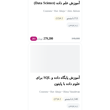
آموزش علم داده (Data Science)
Coursera • Rav Ahuja • Alex Aklson
713
دانشجو
4.2
(12)
زیرنویس
279,200
349,000
تومان
20٪
آموزش پایگاه داده و SQL برای
علوم داده با پایتون
Coursera • Rav Ahuja • Hima Vasudevan
1,540
دانشجو
4.2
(27)
زیرنویس