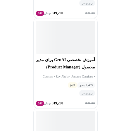
زیرنویس
319,200
399,000
تومان
20٪
آموزش تخصصی GenAI برای مدیر
محصول (Product Manager)
Coursera • Rav Ahuja • Antonio Cangiano •
Daniel C Yeomans • آکادمی گرولی
409
دانشجو
3
(4)
زیرنویس
319,200
399,000
تومان
20٪