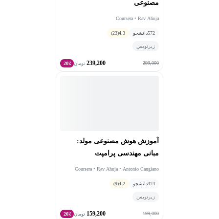
مصنوعی
Coursera • Rav Ahuja
572
دانشجو
4.3
(23)
زیرنویس
239,200
299,000
تومان
20٪
آموزش هوش مصنوعی مولد:
مبانی مهندسی پرامپت
Coursera • Rav Ahuja • Antonio Cangiano
374
دانشجو
4.2
(9)
زیرنویس
159,200
199,000
تومان
20٪