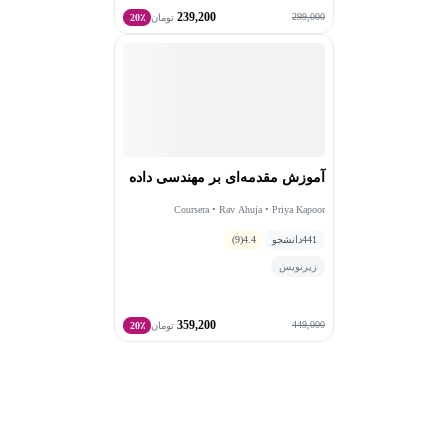
239,200
299,000
تومان
20٪
آموزش مقدمه‌ای بر مهندسی داده
Coursera • Rav Ahuja • Priya Kapoor
441
دانشجو
4.4
(9)
زیرنویس
359,200
449,000
تومان
20٪