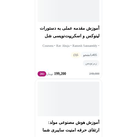
آموزش مقدمه عملی به دستورات
لینوکس و اسکریپت‌نویسی شل
Coursera • Rav Ahuja • Ramesh Sannareddy •
Sam Prokopchuk
405
دانشجو
5
(3)
زیرنویس
199,200
249,000
تومان
20٪
آموزش هوش مصنوعی مولد:
ارتقای حرفه امنیت سایبری شما