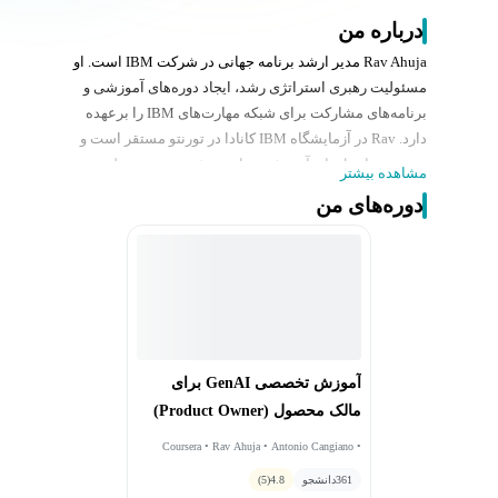
درباره من
Rav Ahuja مدیر ارشد برنامه جهانی در شرکت IBM است. او
مسئولیت رهبری استراتژی رشد، ایجاد دوره‌های آموزشی و
برنامه‌های مشارکت برای شبکه مهارت‌های IBM را برعهده
دارد. Rav در آزمایشگاه IBM کانادا در تورنتو مستقر است و
در زمینه راه‌حل‌های آموزشی برای هوش مصنوعی، علم
مشاهده بیشتر
داده، رایانش ابری و بلاکچین تخصص دارد. او در رویدادهای
دوره‌های من
جهانی سخنرانی می‌کند و مقالات، کتاب‌ها و دوره‌های
آموزشی متعددی در زمینه مدیریت و تحلیل داده تالیف کرده
است. Rav دارای مدرک مهندسی لیسانس از دانشگاه
مک‌گیل و کارشناسی ارشد مدیریت بازرگانی از دانشگاه
وسترن انتاریو است.
آموزش تخصصی GenAI برای
مالک محصول (Product Owner)
Coursera • Rav Ahuja • Antonio Cangiano •
Daniel C Yeomans • آکادمی گرولی
361
دانشجو
4.8
(5)