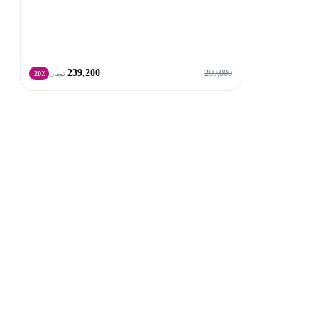
239,200
299,000
تومان
20٪