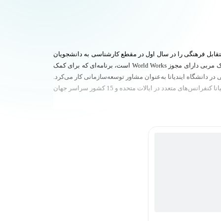
و کلاس‌های ارتباطات تجاری و ارتباطات متقابل فرهنگی را در سال اول در مقطع کارشناسی به دانشجویان
MBA Kelley Direct و شرکت‌کنندگان در برنامه‌های Kelley Executive Partners تدریس می‌کند. تاتیانا یکی از اعضای انجمن ارتباطات تجاری است، او یک مربی دارای مجوز World Works است، برنامه‌ای که برای کمک
در دانشگاه ایندیانا به‌عنوان مشاور توسعه‌سازمانی کار می‌کرد.
تاتیانا سمینارهایی را طراحی و اجرا کرده است و به متخصصان کمک کرده تا عملکرد کاری بهینه را انجام دهند. به‌عنوان یک سخنران و مربی حرفه‌ای، تاتیانا کنفرانس‌های متعدد در ایالات متحده و 15 کشور سراسر جهان