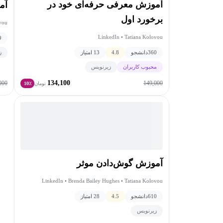
آموزش معرفی حرفه‌ای خود در
آم
برخورد اول
ovou
LinkedIn • Tatiana Kolovou
9
360
دانشجو
4.8
13 امتیاز
ز
محبوب کاربران
زیرنویس
134,100
000
149,000
تومان
10٪
آموزش گوش‌دادن موثر
LinkedIn • Brenda Bailey Hughes • Tatiana Kolovou
610
دانشجو
4.5
28 امتیاز
زیرنویس