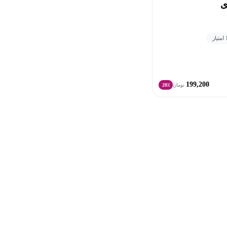
ی
ز
199,200
تومان
20٪