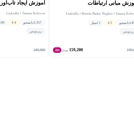
آموزش ایجاد تاب‌آور
وزش مبانی ارتباطات
LinkedIn • Tatiana Kolovou
LinkedIn • Brenda Bailey Hughes • Tatiana Kol
3,357
دانشجو
4.4
100 امتیا
14
دانشجو
4.5
2 امتیاز
زیرنویس
یرنویس
159,200
249,000
199,
تومان
20٪