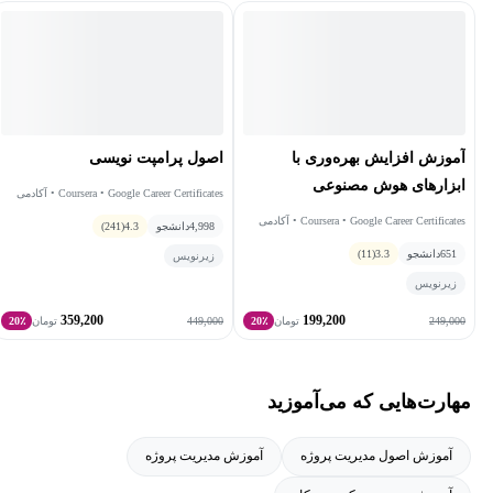
شرح فرایند خاتمه پروژه و ایجاد اسناد مربوط به خاتمه پروژه برای
سهام‌داران، تیم پروژه و مدیران پروژه.
آموزش افزایش بهره‌وری با
اصول پرامپت نویسی
ابزارهای هوش مصنوعی
Coursera • Google Career Certificates • آکادمی
گرولی
Coursera • Google Career Certificates • آکادمی
4,998
دانشجو
4.3
(241)
گرولی
651
دانشجو
3.3
(11)
زیرنویس
زیرنویس
359,200
199,200
449,000
249,000
تومان
20٪
تومان
20٪
مهارت‌هایی که می‌آموزید
آموزش اصول مدیریت پروژه
آموزش مدیریت پروژه