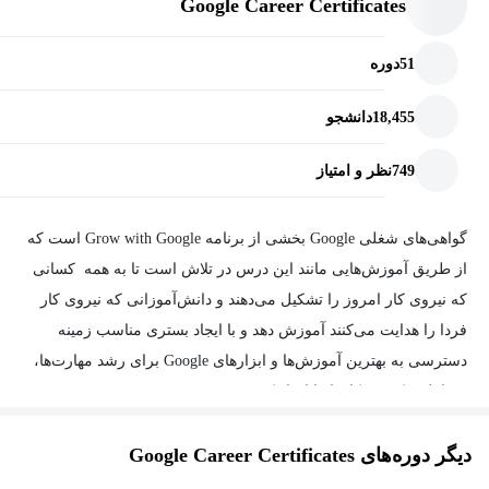
Google Career Certificates
تشخیص بخش مناسب از پروژه برای ردیابیو مقایسه روش‌های
مختلف ردیابی
51
دوره
شرح چگونگی مدیریت موثر و اطلاع رسانی درمورد تغییرات،
18,455
دانشجو
وابستگی‌ها و خطرات
شرح مفاهیم کلیدی مربوط به مدیریت کیفیت، استانداردهای
749
نظر و امتیاز
کیفیت، برنامه‌ریزی کیفیت، تضمین کیفیت و کنترل کیفیت
شرح چگونگی پیشرفت مستمر و بهبود فرایندها و اندازه‌گیری
گواهی‌های شغلی Google بخشی از برنامه Grow with Google است که
رضایت مشتری
از طریق آموزش‌هایی مانند این درس در تلاش است تا به همه کسانی
که نیروی کار امروز را تشکیل می‌دهند و دانش‌آموزانی که نیروی کار
شرح علت و نحوه انجام بازنگری
فردا را هدایت می‌کنند آموزش دهد و با ایجاد بستری مناسب زمینه
نشان دادن نحوه اولویت‌بندی و تجزیه‌وتحلیل داده ها و ارائه دادن
دسترسی به بهترین آموزش‌ها و ابزارهای Google برای رشد مهارت‌ها،
پروژه به همراه اطلاعات مربوطه. شناسایی ابزارهایی که کمک
مشاغل و کسب‌وکارها را ایجاد کند.
می‌کنند به‌طور موثر با اعضای تیم ارتباط برقرار کنید، جلسات را
سازماندهی و مدیریت کنید، و بررسی روش‌هایی برای ایکه به‌طور
دیگر دوره‌های Google Career Certificates
موثر وضعیت پروژه را به اطلاع دیگران برسانید.