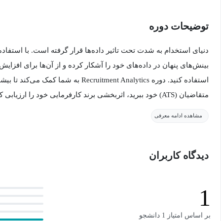
توضیحات دوره
دنیای استخدام به شدت تحت تاثیر داده‌ها قرار گرفته است. با استفاده 
بینش‌های پنهان در داده‌های خود را آشکار کرده و از آن‌ها برای افزایش
استفاده کنید. دوره Recruitment Analytics ب
متقاضیان (ATS) خود ببرید، اثربخشی برند کارفرمایی خود را ارز
کنید و تاثیر گسترده‌تر استخدام بر کسب‌وکار را اندازه‌گیری کنید.
مشاهده ادامه معرفی
آنچه در این دوره می‌آموزید:
دیدگاه کاربران
درک ارزش استراتژیک و عملیاتی تحلیل داده‌های استخدام: شما خ
بهبود تصمیم‌گیری‌های استخدامی و دستیابی به اهداف کسب‌وکار 
1
آشنایی با ابزارها و تکنیک‌های نوین تحلیل داده‌های استخدام: شما
بر اساس امتیاز 1 دانشجو
داده‌ها در حوزه استخدام آشنا خواهید شد.