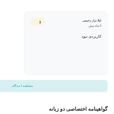
تعریف، ساختاردهی و اجرای یک برنامه عملیاتی برای ایجاد فرآیند
گرفت که چگونه یک برنامه عملیاتی مبتنی بر داده برای بهبود فرآی
لیلا بزاز رحیمی
1
6 ماه پیش
اندازه‌گیری تجربه متقاضی، قیف استخدام و برند کارفرمایی: شما
برای ارزیابی تجربه متقاضی، کارایی قیف استخدام و اثربخشی بر
کاربردی نبود
مشاهده 1 دیدگاه
گواهینامه اختصاصی دو زبانه