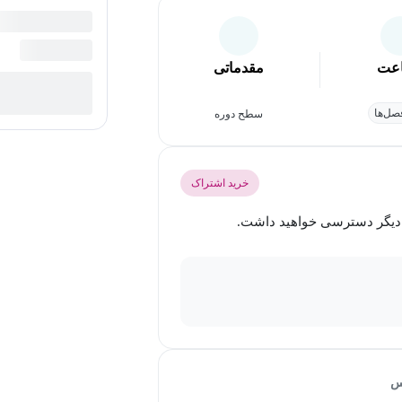
عت
مقدماتی
ل‌ها
سطح دوره
خرید اشتراک
س