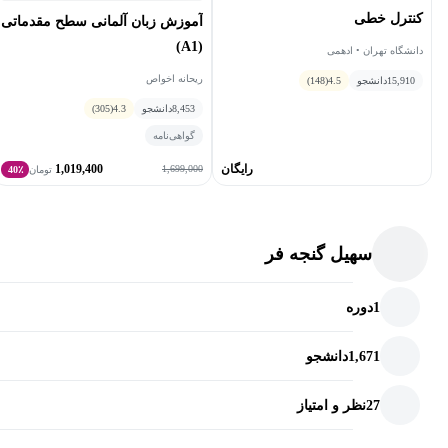
کنترل خطی
آموزش زبان آلمانی سطح مقدماتی
(A1)
دانشگاه تهران • ادهمی
ریحانه اخواص
15,910
دانشجو
4.5
(148)
8,453
دانشجو
4.3
(305)
گواهی‌نامه
رایگان
1,019,400
1,699,000
تومان
40٪
سهیل گنجه فر
1
دوره
1,671
دانشجو
27
نظر و امتیاز