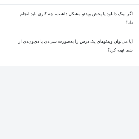
معمولا تمامی جلسات هر درس به‌طور کامل ضبط می‌شوند؛ اما گاهی
اگر لینک دانلود یا پخش ویدئو مشکل داشت، چه کاری باید انجام
به دلیل برخی ناهماهنگی‌ها ممکن است یک یا چند جلسه ضبط نشده
داد؟
باشد. جزئیات این موارد در توضیحات هر درس درج شده است.
در صورت مواجهه با هرگونه مشکل در دانلود یا پخش ویدئو، می‌توانید
آیا می‌توان ویدئوهای یک درس را به‌صورت سی‌دی یا دی‌وی‌دی از
از طریق صفحه ارتباط با ما اطلاع دهید تا تیم پشتیبانی به‌سرعت مشکل
شما تهیه کرد؟
را بررسی و رفع کند.
در حال حاضر امکان ارسال دروس به‌صورت سی‌دی یا دی‌وی‌دی وجود
ندارد و همه محتواها به شکل آنلاین ارائه می‌شوند.