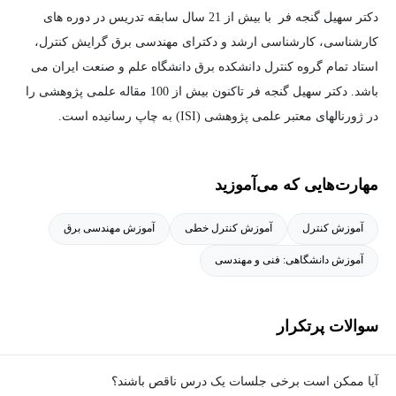
دکتر سهیل گنجه فر با بیش از 21 سال سابقه تدریس در دوره های
کارشناسی، کارشناسی ارشد و دکترای مهندسی برق گرایش کنترل،
استاد تمام گروه کنترل دانشکده برق دانشگاه علم و صنعت ایران می
باشد. دکتر سهیل گنجه فر تاکنون بیش از 100 مقاله علمی پژوهشی را
در ژورنالهای معتبر علمی پژوهشی (ISI) به چاپ رسانیده است.
دکتر سهیل گنجه فر بدلیل سبک تدریس و تعامل با دانشجویان در کلاس
مهارت‌هایی که می‌آموزید
در حین تدریس بارها نفر برتر آموزشی در دانشگاه بوده است. از دروس
تدریس شده ایشان در دانشگاه می توان به دروس زیر اشاره نمود.
آموزش کنترل
آموزش کنترل خطی
آموزش مهندسی برق
سیستم های کنترل خطی، کنترل صنعتی، کنترل دیجیتال، کنترل مدرن،
آموزش دانشگاهی: فنی و مهندسی
کنترل بهینه، کنترل تطبیقی و کنترل عصبی.
سوالات پرتکرار
آیا ممکن است برخی جلسات یک درس ناقص باشند؟