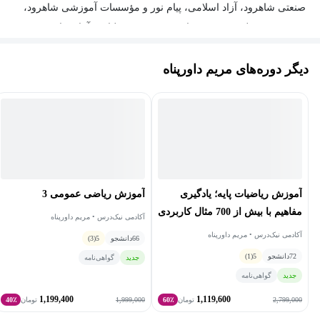
صنعتی شاهرود، آزاد اسلامی، پیام نور و مؤسسات آموزشی شاهرود،
در دروس مختلفی همچون ریاضی، پژوهش عملیاتی، آمار سابقه تدریس
داشته و همچنین همکاری با شرکت‌ها و مؤسسات گوناگون به عنوان
دیگر دوره‌های مریم داورپناه
مدرس، مؤلف، ویراستار علمی، طراح انواع تست‌ها نیز دارند و هم
اکنون نیز در حال همکاری هستند.
آموزش ریاضیات پایه؛ یادگیری
آموزش ریاضی عمومی 3
مفاهیم با بیش از 700 مثال کاربردی
آکادمی نیک‌درس • مریم داورپناه
آکادمی نیک‌درس • مریم داورپناه
66
دانشجو
5
(3)
72
دانشجو
5
(1)
جدید
گواهی‌نامه
جدید
گواهی‌نامه
1,199,400
1,119,600
1,999,000
2,799,000
تومان
60٪
تومان
40٪