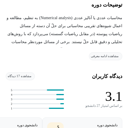
توضیحات دوره
محاسبات عددی یا آنالیز عددی (Numerical analysis) به تنظیم، مطالعه و
اعمال شیوه‌های تقریبی محاسباتی برای حلّ آن دسته از مسائل
ریاضیات پیوسته (در مقابل ریاضیات گسسته) می‌پردازد که با روش‌های
تحلیلی و دقیق قابل حلّ نیستند. برخی از مسائل موردنظر محاسبات
عددی به طور مستقیم از حسابان می‌آید. جبر خطی عددی (بر روی
مشاهده ادامه معرفی
میدان‌های حقیقی یا مختلط) و نیز حلّ معادلات دیفرانسیل خطّی و غیر
خطّی مربوط به فیزیک و مهندسی از جمله زمینه‌های دیگر برای کاربرد
محاسبات عددی ا‌ست. دوره آموزش محاسبات عددی با هدف آموزش
دیدگاه کاربران
مشاهده 17 دیدگاه
این درس مهم تهیه شده که در ادامه به معرفی آن خواهیم پرداخت.
5
3.1
4
دوره آموزش محاسبات عددی
3
2
بر اساس امتیاز 27 دانشجو
1
دوره آموزش محاسبات عددی به منظور آموزش مفاهیم درس محاسبات
عددی توسط استاد مجید بنی‌اسدی و به همت مکتب خونه در ١٠ فصل
دانشجوی دوره
دانشجوی دوره
آموزشی ارائه شده است. این دوره رایگان و هم‌اکنون کاربران
5