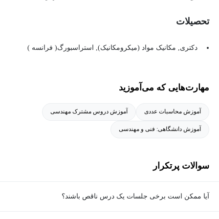
تحصیلات
دکتری, مکانیک مواد (میکرومکانیک), استراسبورگ( فرانسه )
کارشناسی ارشد, مهندسی مکانیک (ساخت و تولید), تهران
کارشناسی, مهندسی مکانیک (ساخت و تولید), صنعتی اصفهان
مهارت‌هایی که می‌آموزید
آموزش محاسبات عددی
آموزش دروس مشترک مهندسی
آموزش دانشگاهی: فنی و مهندسی
سوالات پرتکرار
آیا ممکن است برخی جلسات یک درس ناقص باشند؟