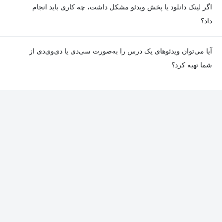
معمولا تمامی جلسات هر درس به‌طور کامل ضبط می‌شوند؛ اما گاهی
اگر لینک دانلود یا پخش ویدئو مشکل داشت، چه کاری باید انجام
به دلیل برخی ناهماهنگی‌ها ممکن است یک یا چند جلسه ضبط نشده
داد؟
باشد. جزئیات این موارد در توضیحات هر درس درج شده است.
در صورت مواجهه با هرگونه مشکل در دانلود یا پخش ویدئو، می‌توانید
آیا می‌توان ویدئوهای یک درس را به‌صورت سی‌دی یا دی‌وی‌دی از
از طریق صفحه ارتباط با ما اطلاع دهید تا تیم پشتیبانی به‌سرعت مشکل
شما تهیه کرد؟
را بررسی و رفع کند.
در حال حاضر امکان ارسال دروس به‌صورت سی‌دی یا دی‌وی‌دی وجود
ندارد و همه محتواها به شکل آنلاین ارائه می‌شوند.