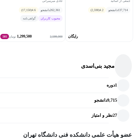
جمعی از اساتید
جادی میرمیرانی
موارد، محاسبه‌ی دقیق پاسخ مسائل با روش‌های معمول ریاضی
137,714
دانشجو
4.2
(2,598)
262,361
دانشجو
4.6
(17,150)
امکان‌پذیر بوده ولیکن از پیچیدگی بالایی برخوردار است. این پیچیدگی،
محبوب کاربران
گواهی‌نامه
خود باعث ایجاد برخی خطاها می‌شود. آموزش محاسبات عددی
می‌توانند پاسخ این مسائل را با خطای محدود و با پیچیدگی کم‌تری
رایگان
1,299,500
2,599,000
تومان
50٪
تخمین بزنند. از این رو، قصد داریم در این مقاله دانشجویان با مفاهیم
مربوط به خطا، و در ادامه با روش‌های آموزش محاسبات عددی مختلف
برای حل مسائل فنی مهندسی آشنا کنیم.
مجید بنی‌اسدی
برای دانلود اسلایدهای درس
اینجا
کلیک کنید .
پیشنیاز این درس
ریاضی عمومی 1
است.
1
دوره
9,715
دانشجو
27
نظر و امتیاز
عضو هیأت علمی دانشکده فنی دانشگاه تهران