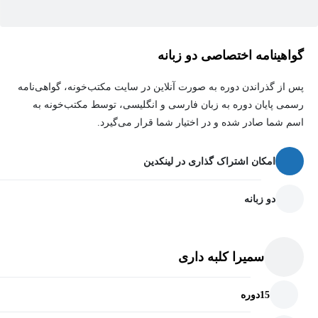
مدیران فنی و اجرایی در صنعت ساختمان
متخصصان علاقه‌مند به ارتقای مهارت‌های حرفه‌ای مدیریت پروژه
گواهینامه اختصاصی دو زبانه
توانایی تدوین و اجرای برنامه جامع مدیریت ریسک
بهبود کیفیت تصمیم‌گیری در شرایط عدم قطعیت
پس از گذراندن دوره به صورت آنلاین در سایت مکتب‌خونه، گواهی‌نامه
رسمی پایان دوره به زبان فارسی و انگلیسی، توسط مکتب‌خونه به
کاهش خسارات ناشی از ریسک‌های پیش‌بینی‌نشده
اسم شما صادر شده و در اختیار شما قرار می‌گیرد.
دستاوردهای دوره
افزایش احتمال موفقیت و تحویل به‌موقع پروژه‌ها
امکان اشتراک گذاری در لینکدین
دو زبانه
سمیرا کلبه داری
15
دوره