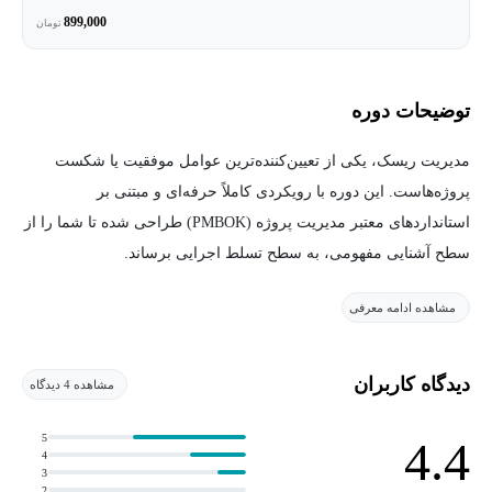
899,000
تومان
توضیحات دوره
مدیریت ریسک، یکی از تعیین‌کننده‌ترین عوامل موفقیت یا شکست
پروژه‌هاست. این دوره با رویکردی کاملاً حرفه‌ای و مبتنی بر
استانداردهای معتبر مدیریت پروژه (PMBOK) طراحی شده تا شما را از
سطح آشنایی مفهومی، به سطح تسلط اجرایی برساند.
در این برنامه آموزشی، فرآیندهای مدیریت ریسک به‌صورت گام‌به‌گام و
مشاهده ادامه معرفی
ساختاریافته تشریح می‌شود؛ از برنامه‌ریزی مدیریت ریسک و شناسایی
نظام‌مند تهدیدها و فرصت‌ها، تا تحلیل کیفی و کمی، طراحی پاسخ‌های
اثربخش و پایش و کنترل مستمر ریسک‌ها. تمرکز اصلی دوره، تبدیل
دیدگاه کاربران
مشاهده 4 دیدگاه
دانش استاندارد به ابزار تصمیم‌سازی عملی در پروژه‌های واقعی است.
5
4.4
4
بخش پایانی دوره با ارائه مثال‌های کاربردی از صنعت ساختمان، نشان
3
2