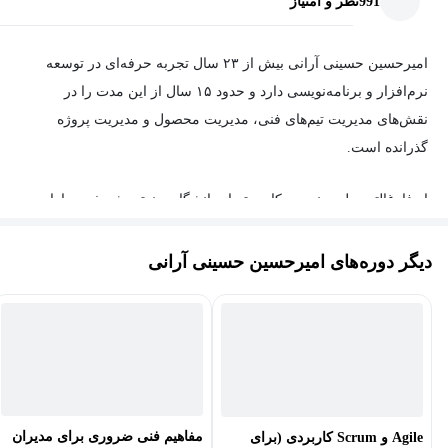
991
نظر و امتیاز
پروژه‌های مختلف را هم‌زمان مؤثرتر مدیریت کند، به‌صورت منسجم و
قابل‌اجرا در اختیار شرکت‌کنندگان قرار می‌گیرد.
امیرحسین حسینی آرانی بیش از ۲۳ سال تجربه حرفه‌ای در توسعه
نرم‌افزار و برنامه‌نویسی دارد و حدود ۱۵ سال از این مدت را در
نقش‌های مدیریت تیم‌های فنی، مدیریت محصول و مدیریت پروژه
گذرانده است.
او فارغ‌التحصیل مهندسی کامپیوتر از دانشگاه صنعتی شریف و دارای
مدرک کارشناسی ارشد مدیریت IT است.
دیگر دوره‌های امیرحسین حسینی آرانی
امیرحسین از هم‌بنیان‌گذاران جاب‌ویژن و نوواتک است و در حال حاضر
به‌عنوان مدیر فنی (CTO) این دو مجموعه فعالیت می‌کند. همچنین
سال‌ها مدیریت فنی مؤسسه آموزشی گزینه دو را بر عهده داشته و در
مسیر توسعه پروژه‌های کشوری در حوزه‌های آموزش و منابع انسانی،
تجربیات ارزشمندی کسب کرده است.
مفاهیم فنی ضروری برای مدیران
Agile و Scrum کاربردی (برای
او علاوه بر این، به‌عنوان مشاور مهندسی نرم‌افزار و مدیریت پروژه با