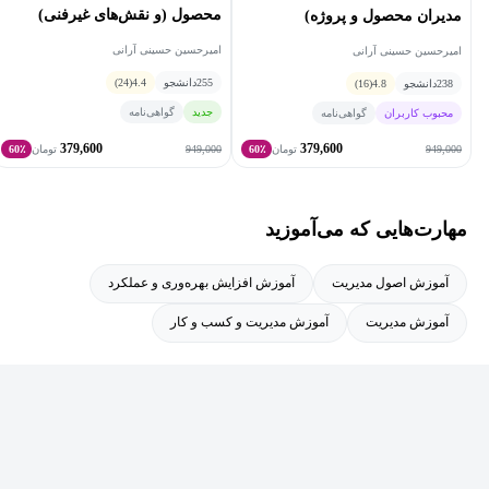
محصول (و نقش‌های غیرفنی)
مدیران محصول و پروژه)
برخی شرکت‌ها همکاری داشته و دوره‌هایی در زمینه مهندسی
امیرحسین حسینی آرانی
امیرحسین حسینی آرانی
نرم‌افزار، مدیریت فنی و مدیریت زمان ارائه کرده است.
255
دانشجو
4.4
(24)
238
دانشجو
4.8
(16)
جدید
گواهی‌نامه
محبوب کاربران
گواهی‌نامه
379,600
379,600
949,000
949,000
تومان
60٪
تومان
60٪
مهارت‌هایی که می‌آموزید
آموزش اصول مدیریت
آموزش افزایش بهره‌وری و عملکرد
آموزش مدیریت
آموزش مدیریت و کسب و کار