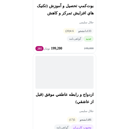
بوت‌کمپ تحصيل و آموزش (تکنيک
هاي افزايش تمرکز و کاهش
حواس‌پرتي)
جلال سلیمی
133
دانشجو
4.6
(20)
جدید
گواهی‌نامه
199,200
249,000
تومان
20٪
ازدواج و رابطه عاطفي موفق (قبل
از عاشقي)
جلال سلیمی
86
دانشجو
5
(17)
محبوب کاربران
گواهی‌نامه