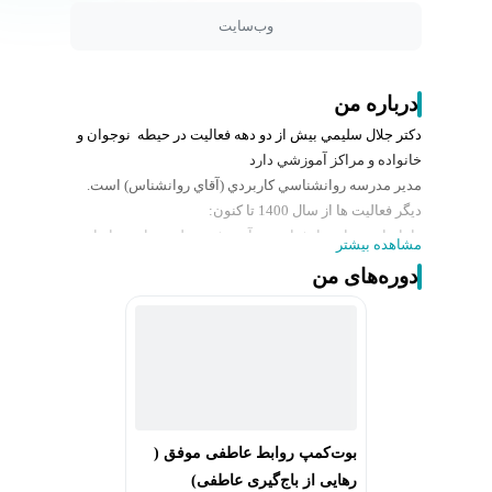
وب‌سایت
درباره من
دکتر جلال سليمي بيش از دو دهه فعاليت در حيطه نوجوان و
خانواده و مراکز آموزشي دارد
مدير مدرسه روانشناسي کاربردي (آقاي روانشناس) است.
ديگر فعاليت ها از سال 1400 تا کنون:
راه‌اندازی بنیاد روانشناسی و آموزشی و پلتفرم استعدادیابی
مشاهده بیشتر
آقای روانشناس
دوره‌های من
داراي مجوز نظام روانشناسي و مشاوره از سازمان مربوطه
مدرس روانشناسی در دانشگاه آزاد تهران جنوب و واحد
الکترونیکی و کرج
برگزاري بيش از 40 کارگاه روانشناسي براي موسسه رانو
برگزار ي بيش از 25 کارگاه تخصصي حوزه روانشناسان
برگزاری بیش از ۴۰۰ ساعت آموزش مشاوران تحصیلی در
سراسر کشور
بوت‌کمپ روابط عاطفی موفق (
مدیر پروژه استعدادیابی و مهارت‌آموزی برای مناطق محروم
رهايی از باج‌گیری عاطفی)
متوسطه فارس و خوزستان