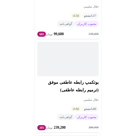
برگزاری بیش از ۲۰ کارگاه آموزش برای مشاوران و مدیران
جلال سلیمی
مدارس شهرستان‌ها
17
دانشجو
5
(12)
تألیف و انتشار 15هزارنسخه «کتاب کار ایرانی با مهارت» در
محبوب کاربران
گواهی‌نامه
طرح استعدادیابی و مهارت‌آموزی
99,600
مدیریت و نظارت علمی و اجرایی برای تولید محتوای
249,000
تومان
60٪
تصویری ۹۰ ساعته برای پروژه استعدادیابی بنیاد
تولید بیش از ۱۵۰ ساعت آموزش تصویری تخصصی ویژه
روانشناسان کشور در سایت آقای روانشناس
برگزاری بیش از ۴۰ کارگاه ویژه والدین، دانش‌آموزان،
معلمان و مربیان در سراسر مناطق شهر تهران
برگزاری 10 کارگاه تخصصی روانشناسی با مدرسه عالی
بوتکمپ رابطه عاطفی موفق
مهارتی معلم و مشاور دانشگاه آزاد تهران جنوب
اجرای بیش از ۸۶ کارگاه آنلاین مشاوره‌ای ویژه داوطلبان و
(ترميم رابطه عاطفی)
دانش‌آموزان در استودیوهای مجهز
جلال سلیمی
60
دانشجو
5
(14)
محبوب کاربران
گواهی‌نامه
239,200
299,000
تومان
20٪