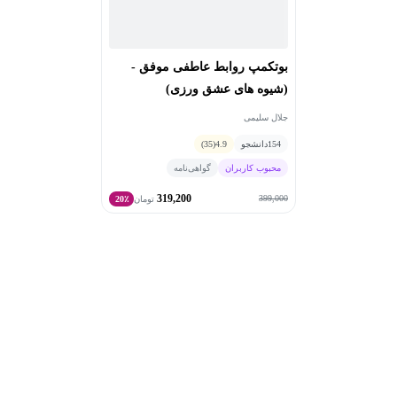
بوتکمپ روابط عاطفی موفق -
(شیوه های عشق ورزی)
جلال سلیمی
154
دانشجو
4.9
(35)
محبوب کاربران
گواهی‌نامه
319,200
399,000
تومان
20٪