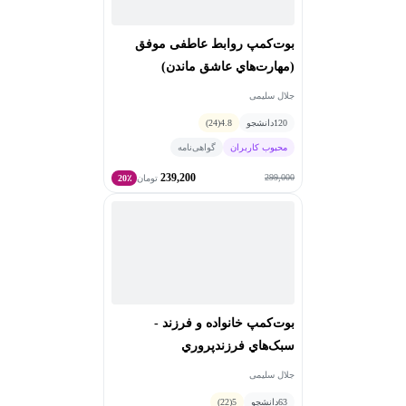
بوت‌کمپ روابط عاطفی موفق
(مهارت‌هاي عاشق ماندن)
جلال سلیمی
120
دانشجو
4.8
(24)
محبوب کاربران
گواهی‌نامه
239,200
299,000
تومان
20٪
بوت‌کمپ خانواده و فرزند -
سبک‌هاي فرزندپروري
جلال سلیمی
63
دانشجو
5
(22)