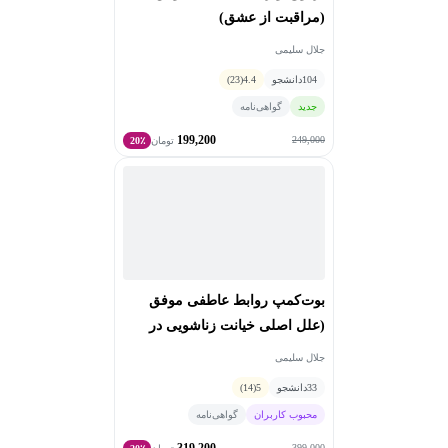
(مراقبت از عشق)
جلال سلیمی
104
دانشجو
4.4
(23)
جدید
گواهی‌نامه
199,200
249,000
تومان
20٪
بوت‌کمپ روابط عاطفی موفق
(علل اصلی خیانت زناشویی در
ايران)
جلال سلیمی
33
دانشجو
5
(14)
محبوب کاربران
گواهی‌نامه
319,200
399,000