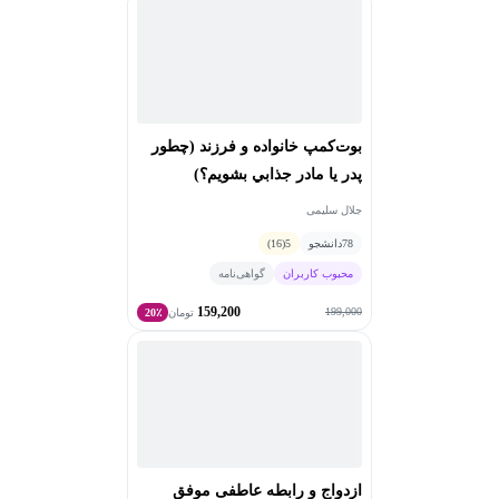
بوت‌کمپ خانواده و فرزند (چطور
پدر يا مادر جذابي بشويم؟)
جلال سلیمی
78
دانشجو
5
(16)
محبوب کاربران
گواهی‌نامه
159,200
199,000
تومان
20٪
ازدواج و رابطه عاطفی موفق