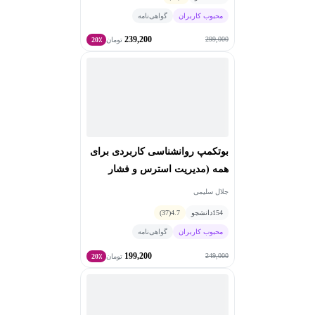
محبوب کاربران
گواهی‌نامه
239,200
299,000
تومان
20٪
بوتکمپ روانشناسی کاربردی برای
همه (مديريت استرس و فشار
روانی)
جلال سلیمی
154
دانشجو
4.7
(37)
محبوب کاربران
گواهی‌نامه
199,200
249,000
تومان
20٪