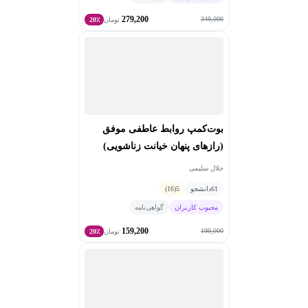
279,200
349,000
تومان
20٪
بوت‌کمپ روابط عاطفی موفق
(رازهای پنهان خیانت زناشویی)
جلال سلیمی
61
دانشجو
5
(16)
محبوب کاربران
گواهی‌نامه
159,200
199,000
تومان
20٪