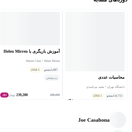
آموزش بازیگری با Helen Mirren
Master Class • Helen Mirren
487
دانشجو
4.5
(10)
محاسبات عددی
زیرنویس
دانشگاه تهران • مجید بنی‌اسدی
239,200
299,000
تومان
20٪
9,715
دانشجو
3.1
(29)
رایگان
Joe Casabona