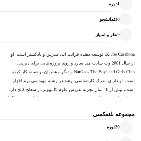
1
دوره
230
دانشجو
9
نظر و امتیاز
Joe Casabona یک توسعه دهنده فرانت اند، مدرس و پادکستر است. او
از سال 2001 وب سایت می سازد و روی پروژه هایی برای دیزنی،
NatGeo، The Boys and Girls Club و دیگر مشتریان برجسته کار کرده
است. او دارای مدرک کارشناسی ارشد در رشته مهندسی نرم افزار
است، بیش از 10 سال تجربه تدریس علوم کامپیوتر در سطح کالج دارد
و کتاب ها و دوره هایی در زمینه HTML، CSS، PHP، طراحی واکنشگرا،
وردپرس و پادکست تالیف کرده است. او دوره هایی را برای دانشگاه
مجموعه بلنفکسی
اسکرانتون، LinkedIn Learning/Lynda.com، Sessions College و Udemy
ایجاد کرده است و یک سایت عضویت را راه اندازی کرده است که در
20
دوره
آن توسعه وب تدریس می کند.