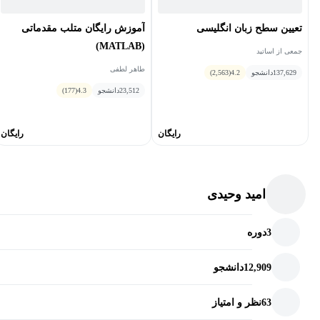
تعیین سطح زبان انگلیسی
آموزش رایگان متلب مقدماتی
(MATLAB)
جمعی از اساتید
طاهر لطفی
137,629
دانشجو
4.2
(2,563)
23,512
دانشجو
4.3
(177)
رایگان
رایگان
امید وحیدی
3
دوره
12,909
دانشجو
63
نظر و امتیاز