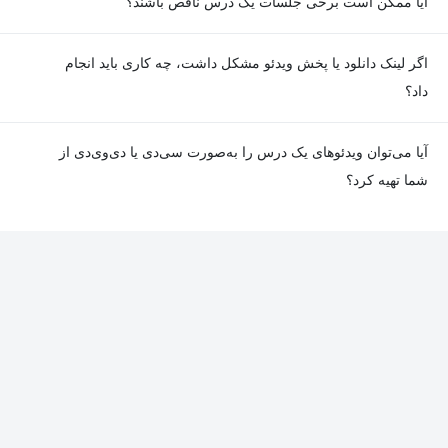
آیا ممکن است برخی جلسات یک درس ناقص باشند؟
معمولا تمامی جلسات هر درس به‌طور کامل ضبط می‌شوند؛ اما گاهی
اگر لینک دانلود یا پخش ویدئو مشکل داشت، چه کاری باید انجام
به دلیل برخی ناهماهنگی‌ها ممکن است یک یا چند جلسه ضبط نشده
داد؟
باشد. جزئیات این موارد در توضیحات هر درس درج شده است.
در صورت مواجهه با هرگونه مشکل در دانلود یا پخش ویدئو، می‌توانید
آیا می‌توان ویدئوهای یک درس را به‌صورت سی‌دی یا دی‌وی‌دی از
از طریق صفحه ارتباط با ما اطلاع دهید تا تیم پشتیبانی به‌سرعت مشکل
شما تهیه کرد؟
را بررسی و رفع کند.
در حال حاضر امکان ارسال دروس به‌صورت سی‌دی یا دی‌وی‌دی وجود
ندارد و همه محتواها به شکل آنلاین ارائه می‌شوند.