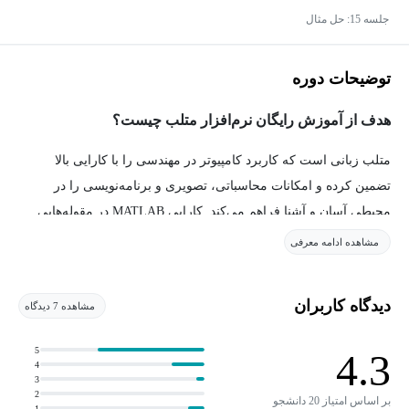
جلسه 15: حل مثال
توضیحات دوره
هدف از آموزش رایگان نرم‌افزار متلب چیست؟
متلب زبانی است که کاربرد کامپیوتر در مهندسی را با کارایی بالا
تضمین کرده و امکانات محاسباتی، تصویری و برنامه‌نویسی را در
محیطی آسان و آشنا فراهم می‌کند. کارایی MATLAB در مقوله‌هایی
نظیر: محاسبات ریاضی، آنالیز داده‌ها، مدل‌سازی و شبیه‌سازی، گرافیک
مشاهده ادامه معرفی
و تولید نرم‌افزار (حتی برای محیط ویندوز) به اثبات رسیده است. این
زبان باتوجه‌به نظرات کاربران دانشگاهی و صنعتی دستخوش
دیدگاه کاربران
مشاهده 7 دیدگاه
بازنگری‌های زیادی شده و اکنون به زبان استاندارد جهت آموزش‌های
مقدماتی و عالی و ابزار پژوهش و توسعه در صنایع تبدیل شده است.
5
4.3
4
3
منابع موردنیاز آموزش نرم‌افزار متلب چیست؟
2
بر اساس امتیاز 20 دانشجو
1