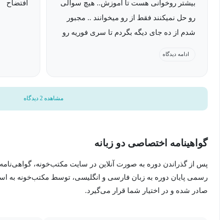
بیشتر روخوانی هست تا آموزش.. هیچ سوالی
افتضاح
انتگرال فوریه
رو حل نمیکنند فقط از رو میخوانند .. مجبور
حل معادله دیفرانسیل معمولی با تبدیل فوریه سینوسی و کسین
شدم از ده جای دیگه بگردم تا سری فوریه رو
دست و پا شکسته و افتضاح یاد بگیرم .. حتی
ادامه دیدگاه
این دوره مناسب چه کسانی است؟
متنی که از روش میخوانند انگلیسی است...
اگر آموزشیکه قرار دادیدرایگان بود میشد
این دوره مناسب کلیه دانشجویان رشته‌های مهندسی است و دانشجویان 
پذیرفت این ها رو ، من متوجه سواد بالای شما
مشاهده 2 دیدگاه
ریاضی مهندسی آماده شوند. در مکتب خونه انواع دوره
آموزش رشته 
هستم ولی شما متوجه سواد پایین دانشجو که
دوره موجود است.
دلیل خرید این آموزش هست نبودید ، شما
وظیفه آموزش دارید نه صرفا روخوانی
گواهینامه اختصاصی دو زبانه
پس از گذراندن دوره به صورت آنلاین در سایت مکتب‌خونه، گواهی‌نامه
رسمی پایان دوره به زبان فارسی و انگلیسی، توسط مکتب‌خونه به ا
صادر شده و در اختیار شما قرار می‌گیرد.