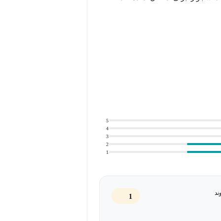
دی نامتناهی از توابع نوسانی ساده
 این دوره بررسی می‌شود:
5
4
3
2
1
ند
1