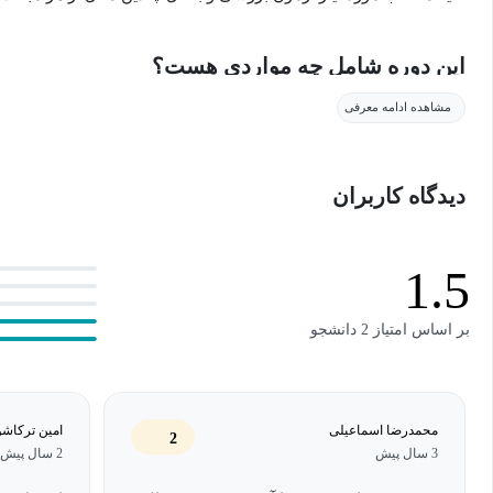
این دوره شامل چه مواردی هست؟
مشاهده ادامه معرفی
سری فوریه بسطی است که هر تابع متناوب را به صورت حاصل جمع تعدا
(سینوسی، کسینوسی یا تابع نمایی مختلط) بیان می‌کند. موارد زیر در
دیدگاه کاربران
توابع متناوب
1.5
توابع پایه سینوس و کسینوس
سری فوریه با دوره تناوب π
بر اساس امتیاز 2 دانشجو
سری فوریه لژاندر
سری فوریه موج مربعی و آنالیز آن
محمدرضا اسماعیلی
امین ترکاشو
2
3 سال پیش
2 سال پیش
رابطه پارسوال در انتگرال فوریه