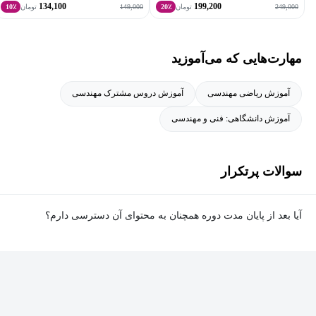
134,100
199,200
149,000
249,000
تومان
20٪
تومان
10٪
مهارت‌هایی که می‌آموزید
آموزش ریاضی مهندسی
آموزش دروس مشترک مهندسی
آموزش دانشگاهی: فنی و مهندسی
سوالات پرتکرار
آیا بعد از پایان مدت دوره همچنان به محتوای آن دسترسی دارم؟
بله. پس از پایان مدت دوره نیز به ویدئوها، تمرین‌ها، پروژه‌ها و سایر
محتوای آموزشی دوره دسترسی خواهید داشت؛ اما امکان تصحیح
تمرین‌ها توسط پشتیبان دوره و دریافت گواهی‌نامه برای شما وجود
نخواهد داشت.