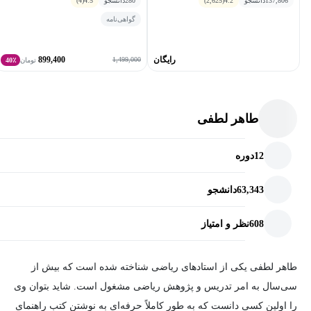
137,806
دانشجو
4.2
(2,625)
280
دانشجو
4.5
(4)
گواهی‌نامه
رایگان
899,400
1,499,000
تومان
40٪
طاهر لطفی
12
دوره
63,343
دانشجو
608
نظر و امتیاز
طاهر لطفی یکی از استادهای ریاضی شناخته شده است که بیش از
سی‌سال به امر تدریس و پژوهش ریاضی مشغول است. شاید بتوان وی
را اولین کسی دانست که به طور کاملاً حرفه‌ای به نوشتن کتب راهنمای