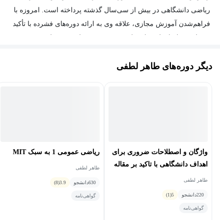
ریاضی دانشگاهی در بیش از سی‌سال گذشته پرداخته است. امروزه با
فراهم‌شدن آموزش مجازی، علاقه وی به ارائه دوره‌های فشرده با تأکید
بر حل مسئله افزایش‌یافته است. تربیت بیش از بیست دانشجوی
دکتری و همکاری پژوهشی با پژوهشگران خارجی باعث شده است که
دیگر دوره‌های طاهر لطفی
او امروزه به انتقال تجربیات پخته‌تری در زمینه آموزش ریاضی بپردازد.
از علاقه‌مندی‌های وی طبیعت‌گردی و کوه‌نوردی است.
واژگان و اصطلاحات ضروری برای
ریاضی عمومی 1 به سبک MIT
اهداف دانشگاهی با تاکید بر مقاله
طاهر لطفی
نویسی
طاهر لطفی
630
دانشجو
3.9
(8)
220
دانشجو
5
(1)
گواهی‌نامه
گواهی‌نامه