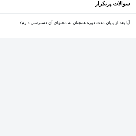
سوالات پرتکرار
آیا بعد از پایان مدت دوره همچنان به محتوای آن دسترسی دارم؟
بله. پس از پایان مدت دوره نیز به ویدئوها، تمرین‌ها، پروژه‌ها و سایر
محتوای آموزشی دوره دسترسی خواهید داشت؛ اما امکان تصحیح
تمرین‌ها توسط پشتیبان دوره و دریافت گواهی‌نامه برای شما وجود
نخواهد داشت.