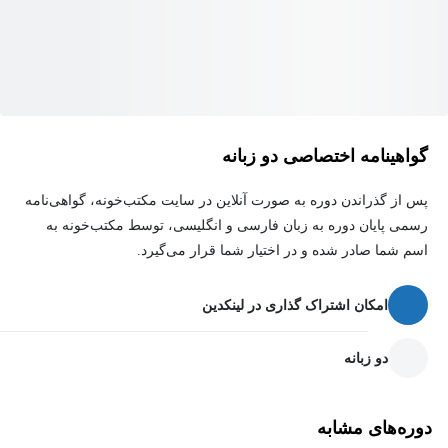
با شرکت در این دوره، شما می‌توانید:
بهره‌وری خود را افزایش دهید.
مهارت‌های حرفه‌ای خود را ارتقا دهید.
گواهینامه اختصاصی دو زبانه
در دنیای کار رقابتی امروز موفق‌تر باشید.
پس از گذراندن دوره به صورت آنلاین در سایت مکتب‌خونه، گواهی‌نامه
این دوره برای چه کسانی مناسب است؟
رسمی پایان دوره به زبان فارسی و انگلیسی، توسط مکتب‌خونه به
اسم شما صادر شده و در اختیار شما قرار می‌گیرد.
این دوره برای همه افرادی که می‌خواهند از قدرت هوش مصنوعی
برای بهبود زندگی شخصی و حرفه‌ای خود استفاده کنند، مناسب
امکان اشتراک گذاری در لینکدین
است. چه یک کارمند، دانشجو، یا کارآفرین باشید، این دوره به شما
کمک می‌کند تا در دنیای رو به رشد هوش مصنوعی پیشرفت کنید.
دو زبانه
با شرکت در این دوره، شما به یک ابزار قدرتمند برای حل مشکلات و
دوره‌های مشابه
دستیابی به اهداف خود مجهز خواهید شد.