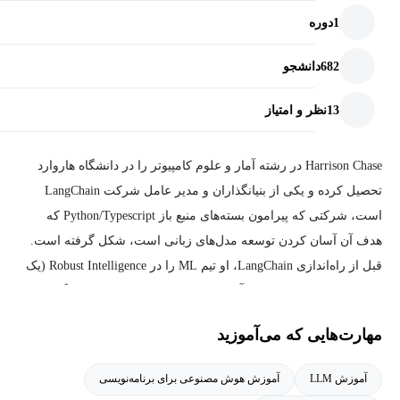
1
دوره
682
دانشجو
13
نظر و امتیاز
Harrison Chase در رشته آمار و علوم کامپیوتر را در دانشگاه هاروارد
تحصیل کرده و یکی از بنیانگذاران و مدیر عامل شرکت LangChain
است، شرکتی که پیرامون بسته‌های منبع باز Python/Typescript که
هدف آن آسان کردن توسعه مدل‌های زبانی است، شکل گرفته است.
قبل از راه‌اندازی LangChain، او تیم ML را در Robust Intelligence (یک
شرکت MLOps متمرکز بر آزمایش و اعتبارسنجی مدل‌های یادگیری
ماشین) رهبری می‌کرد.
مهارت‌هایی که می‌آموزید
آموزش LLM
آموزش هوش مصنوعی برای برنامه‌نویسی