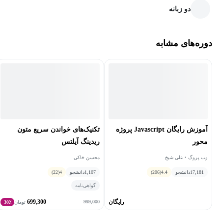
دو زبانه
دوره‌های مشابه
آموزش رایگان Javascript پروژه
تکنیک‌های خواندن سریع متون
‌محور
ریدینگ آیلتس
وب ‌پروگ • علی شیخ
محسن خاکی
17,181
دانشجو
4.4
(206)
1,107
دانشجو
4
(22)
گواهی‌نامه
رایگان
699,300
999,000
تومان
30٪