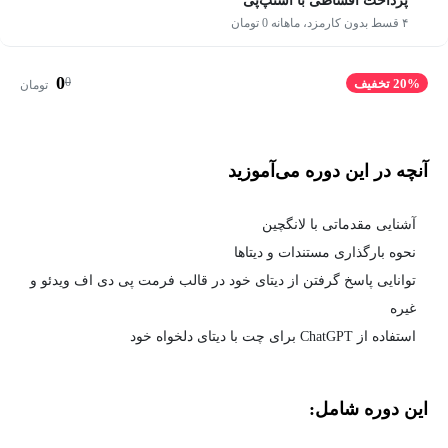
پرداخت اقساطی با اسنپ‌پی
۴ قسط بدون کارمزد، ماهانه 0 تومان
0
0
20% تخفیف
تومان
آنچه در این دوره می‌آموزید
آشنایی مقدماتی با لانگچین
نحوه بارگذاری مستندات و دیتاها
توانایی پاسخ گرفتن از دیتای خود در قالب فرمت پی دی اف ویدئو و
غیره
استفاده از ChatGPT برای چت با دیتای دلخواه خود
این دوره شامل: