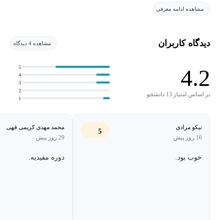
مشاهده ادامه معرفی
بسیار کاربردی و جذاب است. این دوره توسط هریسون چیس بنیانگذار
لانگچین طراحی شده است.
دیدگاه کاربران
مشاهده 4 دیدگاه
این دوره مناسب چه افرادی است:
5
4.2
برنامه‌نویسان آشنا با Python که علاقه‌مند به توسعه برنامه‌های کاربردی
4
3
با استفاده از مدل‌های زبان بزرگ مانند ChatGPT هستند.
2
بر اساس امتیاز 13 دانشجو
1
نیکو مرادی
محمد مهدی کریمی قهی
5
16 روز پیش
29 روز پیش
خوب بود.
دوره مفیدیه.