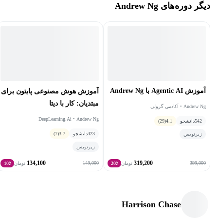
دیگر دوره‌های Andrew Ng
آموزش Agentic AI با Andrew Ng
آموزش هوش مصنوعی پایتون برای
مبتدیان: کار با دیتا
Andrew Ng • آکادمی گرولی
DeepLearning.Ai • Andrew Ng
542
دانشجو
4.1
(29)
423
دانشجو
3.7
(7)
زیرنویس
زیرنویس
134,100
319,200
149,000
399,000
تومان
20٪
تومان
10٪
Harrison Chase