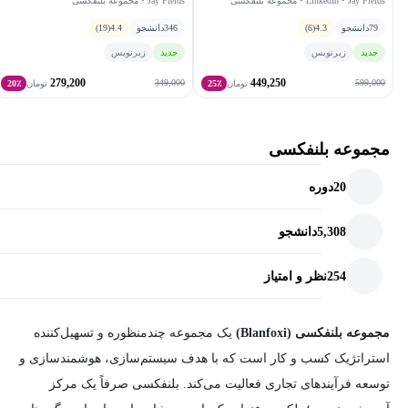
LinkedIn • Jay Fields • مجموعه بلنفکسی
Jay Fields • مجموعه بلنفکسی
79
دانشجو
4.3
(6)
346
دانشجو
4.4
(19)
جدید
زیرنویس
جدید
زیرنویس
279,200
449,250
349,000
599,000
تومان
25٪
تومان
20٪
مجموعه بلنفکسی
20
دوره
5,308
دانشجو
254
نظر و امتیاز
مجموعه بلنفکسی (Blanfoxi)
یک مجموعه چندمنظوره و تسهیل‌کننده
استراتژیک کسب و کار است که با هدف سیستم‌سازی، هوشمندسازی و
توسعه فرآیندهای تجاری فعالیت می‌کند. بلنفکسی صرفاً یک مرکز