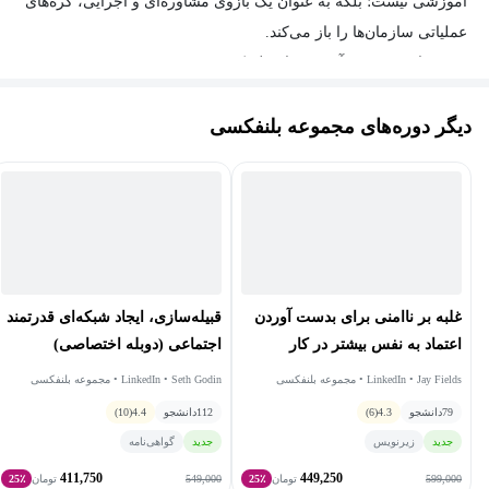
آموزشی نیست؛ بلکه به عنوان یک بازوی مشاوره‌ای و اجرایی، گره‌های
عملیاتی سازمان‌ها را باز می‌کند.
حوزه‌های تخصصی آموزش‌های بلنفکسی
آموزش‌های این مجموعه با تمرکز بر مهارت‌های درآمدزا و کاربردی
دیگر دوره‌های مجموعه بلنفکسی
بازار مدرن دسته‌بندی شده‌اند:
سیستم‌سازی و مدیریت:
بهینه‌سازی فرآیندها، مدیریت کسب‌وکار و
توسعه فردی.
هوش مصنوعی و اتوماسیون:
هوشمندسازی فرآیندها با ایجنت‌های هوش
مصنوعی (AI Agents).
رشد تجاری:
راهکارهای کاربردی برای افزایش فروش، بازاریابی و
دیجیتال مارکتینگ.
غلبه بر ناامنی برای بدست آوردن
قبیله‌سازی، ایجاد شبکه‌ای قدرتمند
محتوا و رسانه:
اصول تولید محتوا، گویندگی و مدیریت شبکه‌های
اعتماد به نفس بیشتر در کار
اجتماعی (دوبله اختصاصی)
اجتماعی.
LinkedIn • Jay Fields • مجموعه بلنفکسی
LinkedIn • Seth Godin • مجموعه بلنفکسی
اصالت و کیفیت منابع آموزشی
79
دانشجو
4.3
(6)
112
دانشجو
4.4
(10)
محتوای ارائه شده توسط این مجموعه به دو روش کلیدی تامین
جدید
زیرنویس
جدید
گواهی‌نامه
می‌شود تا بالاترین بازدهی را داشته باشد:
411,750
449,250
549,000
599,000
تومان
25٪
تومان
25٪