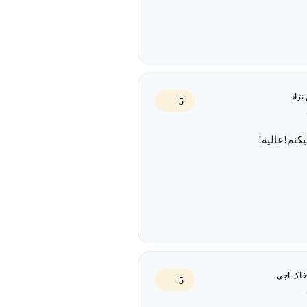
نژاد
5
یکنم!عالیه!
خاک آجی
5