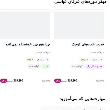
دیگر دوره‌های عرفان عباسی
Psychology)، نظریه‌های یادگیری (Learning Theories) و روانشناسی
مثبت‌گرا (Positive Psychology) بدست آوردم . با بهره‌گیری از رویکردی
علمی و مبتنی بر شواهد، شما را در مسیری جذاب از درک عمیق‌تر ذهن
و رفتار انسان همراهی خواهم کرد.
قدرت عادت‌های کوچک!
چرا هیچ چیز خوشحالم نمی‌کند؟
عرفان عباسی
عرفان عباسی
75
دانشجو
4.8
(16)
176
دانشجو
4.5
(32)
محبوب کاربران
گواهی‌نامه
جدید
گواهی‌نامه
319,200
319,200
399,000
399,000
تومان
20٪
تومان
20٪
مهارت‌هایی که می‌آموزید