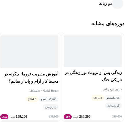
دو زبانه
دوره‌های مشابه
زندگی پس از تروما: نور زندگی در
آموزش مدیریت تروما: چگونه در
تاریکی جنگ
محیط کار آرام و پایدار بمانیم؟
سپهر نورقربانی
LinkedIn • Mariel Buque
706
دانشجو
3.8
(36)
2,466
دانشجو
4.5
(38)
گواهی‌نامه
زیرنویس
159,200
239,200
199,000
299,000
تومان
20٪
تومان
20٪