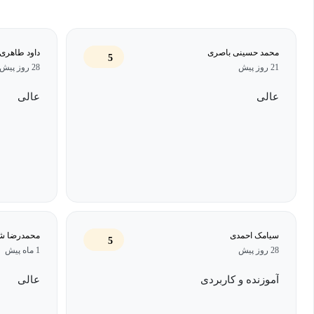
گمراه‌کننده و محافظت از حریم خصوصی آشنا می‌شوید. همچنین خو
برای آماده شدن پیش از مراجعه به پزشک، بررسی نتایج آزمایش‌ها، در
سلامت و سبک زندگی استفاده کنید.
محمد حسینی باصری
داود طاهری
5
21 روز پیش
28 روز پیش
هدف این دوره آن است که شما را به کاربری آگاه، منتقد و توانمند تبد
عالی
عالی
شگفت‌انگیز هوش مصنوعی بهره ببرد، بدون آن‌که در دام اطلاعات نادر
بیش از حد به فناوری گرفتار شود.
سیامک احمدی
محمدرضا شی
5
28 روز پیش
1 ماه پیش
آموزنده و کاربردی
عالی