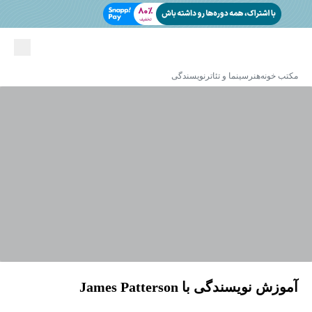
مکتب خونه
هنر
سینما و تئاتر
نویسندگی
آموزش نویسندگی با James Patterson